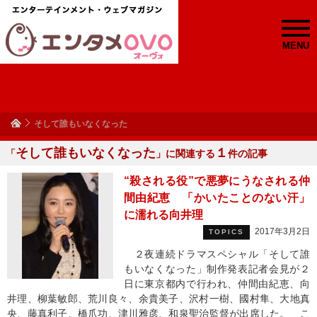
MENU
そして誰もいなくなった
そして誰もいなくなった
１
「
」に関連する
件の記事
“殺される役”で悪夢にうなされる仲
間由紀恵 「かいたことのない汗」
に濡れる向井理
2017年3月2日
TOPICS
２夜連続ドラマスペシャル「そして誰
もいなくなった」制作発表記者会見が２
日に東京都内で行われ、仲間由紀恵、向
井理、柳葉敏郎、荒川良々、余貴美子、沢村一樹、國村隼、大地真
央、藤真利子、橋爪功、津川雅彦、和泉聖治監督が出席した。 こ