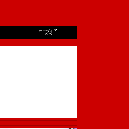
オーヴォ
OVO