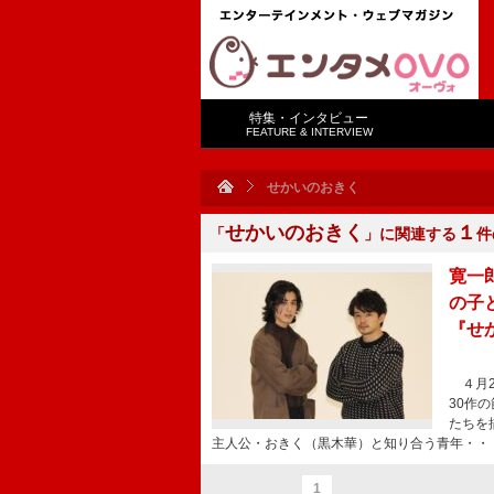
特集・インタビュー
FEATURE & INTERVIEW
せかいのおきく
せかいのおきく
１
「
」に関連する
件
寛一
の子
『せ
４月2
30作
たちを
主人公・おきく（黒木華）と知り合う青年・・
1