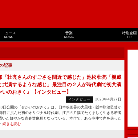
ニュース
音楽
特別企画
NEWS
MUSIC
PR
の記事
郎「壮亮さんのすごさを間近で感じた」池松壮亮「親戚
と共演するような感じ」最注目の２人が時代劇で初共演
かいのおきく』【インタビュー】
2023年4月27日
インタビュー
8日公開の『せかいのおきく』は、日本映画界の大黒柱・阪本順治監督が
の節目に挑んだ初のオリジナル時代劇。江戸の片隅でたくましく生きる若者
描いた鮮やかな青春群像劇となっている。本作で、ある事件で声を失った
・
続きを読む