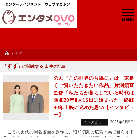
MENU
すず
すず
１
「
」に関連する
件の記事
のん『この世界の片隅に』は「末長
くご覧いただきたい作品」片渕須直
監督「私たちが暮らしている時代は
昭和20年8月15日に始まった」終戦
80年上映に込めた思い【インタビュ
ー】
2025年8月9日
インタビュー
こうの史代の同名漫画を原作に、昭和初期の広島・呉で暮らす平