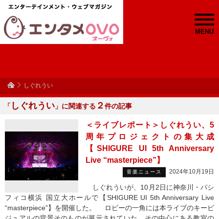
MENU
しぐれうい
しぐれうい
２
「
」に関連する
件の記事
＜ライブレポート＞しぐれうい、5
周年プロジェクトの集大成
【SHIGURE UI 5th Anniversary
Live “masterpiece”】
2024年10月19日
音楽ニュース
しぐれういが、10月2日に神奈川・パシ
フィコ横浜 国立大ホールで【SHIGURE UI 5th Anniversary Live
“masterpiece”】を開催した。 ロビーの一角には本ライブのキービ
ジュアルの背景そのものが展示されていた。その中心にある教室の