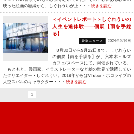
映った絵画の額縁から、しぐれういが上・・・
続きを読む
＜イベントレポート＞しぐれういの
人生を追体験――個展【雨を手繰
る】
2024年9月6日
音楽ニュース
8月30日から9月22日まで、しぐれうい
の個展【雨を手繰る】が、六本木ヒルズ
カフェ/スペースにて、開催されている。
もともと、漫画家、イラストレーターなど絵の世界で活躍してい
たクリエイター・しぐれうい。2019年からはVTuber・ホロライブの
大空スバルのキャラクター・・・
続きを読む
1