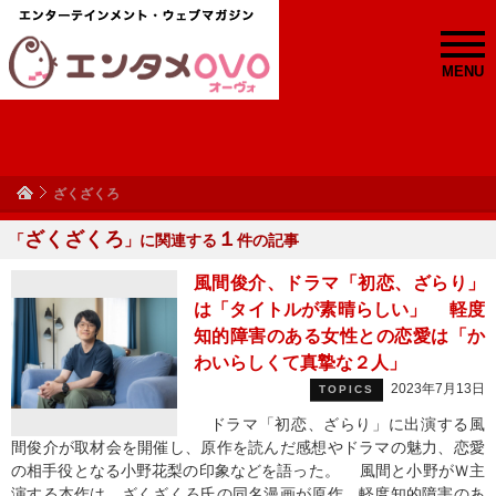
MENU
ざくざくろ
ざくざくろ
１
「
」に関連する
件の記事
風間俊介、ドラマ「初恋、ざらり」
は「タイトルが素晴らしい」 軽度
知的障害のある女性との恋愛は「か
わいらしくて真摯な２人」
2023年7月13日
TOPICS
ドラマ「初恋、ざらり」に出演する風
間俊介が取材会を開催し、原作を読んだ感想やドラマの魅力、恋愛
の相手役となる小野花梨の印象などを語った。 風間と小野がＷ主
演する本作は、ざくざくろ氏の同名漫画が原作。軽度知的障害のあ