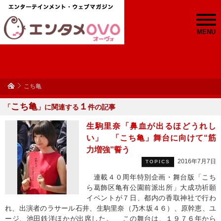
MENU
こち亀
こち亀
１
「
」に関連する
件の記事
生駒里奈「鼻血が出るほどうれし
い」 「こち亀」舞台に向けて“筋
力増強”誓う
2016年7月7日
TOPICS
連載４０周年特別企画・舞台版「こち
ら葛飾区亀有公園前派出所」大成功祈願
イベントが７日、都内の香取神社で行わ
れ、出演者のラサール石井、生駒里奈（乃木坂４６）、原幹恵、ユ
ージ、池田鉄洋ほかが出席した。 この舞台は、１９７６年から