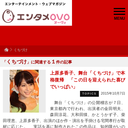
MENU
くちづけ
くちづけ
１
「
」に関連する
件の記事
上原多香子、舞台「くちづけ」で本
格復帰 「この日を迎えられた喜び
でいっぱい」
2015年10月7日
TOPICS
舞台「くちづけ」の公開稽古が７日、
東京都内で行われ、出演者の金田明夫、
森田涼花、大和田獏、かとうかず子、柴
田理恵、上原多香子、出演のほか作・演出を手掛ける宅間孝行が取
材に応じた。 実話を基に制作されたこの作品は、知的障がいの