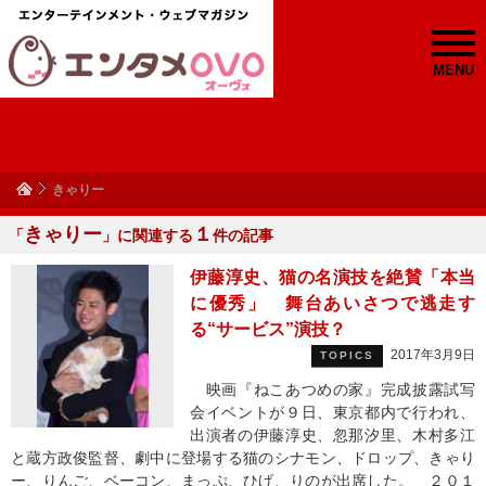
MENU
きゃりー
きゃりー
１
「
」に関連する
件の記事
伊藤淳史、猫の名演技を絶賛「本当
に優秀」 舞台あいさつで逃走す
る“サービス”演技？
2017年3月9日
TOPICS
映画『ねこあつめの家』完成披露試写
会イベントが９日、東京都内で行われ、
出演者の伊藤淳史、忽那汐里、木村多江
と蔵方政俊監督、劇中に登場する猫のシナモン、ドロップ、きゃり
ー、りんご、ベーコン、まっぷ、ひげ、りのが出席した。 ２０１