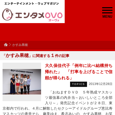
MENU
かすみ果穂
かすみ果穂
１
「
」に関連する
件の記事
大久保佳代子「例年に比べ結構持ち
帰れた」 「打率を上げることで信
頼が得られる」
2013年12月28日
TOPICS
「おねますＤＶＤ ５年熟成マスカッ
ツ最強幕の内弁当～おいしいところ全部
入り～」発売記念イベントが２８日、東
京都内で行われ、４月に解散したセクシーアイドルグループ恵比寿
マスカッツの蒼井そら、麻美ゆま、希志あいの、かすみ果穂、お笑