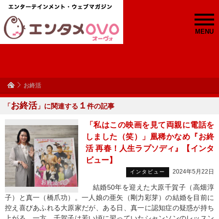
MENU
お終活
お終活
１
「
」に関連する
件の記事
「私はこの映画を見て両親に電話を
しました（笑）」凰稀かなめ『お終
活 再春！人生ラプソディ』【インタ
ビュー】
2024年5月22日
インタビュー
結婚50年を迎えた大原千賀子（高畑淳
子）と真一（橋爪功）。一人娘の亜矢（剛力彩芽）の結婚を目前に
控え喜びあふれる大原家だが、ある日、真一に認知症の疑惑が持ち
上がる。一方、千賀子は若い頃に習っていたシャンソンのレッスン