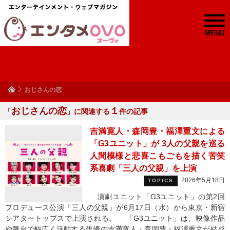
MENU
おじさんの恋
おじさんの恋
１
「
」に関連する
件の記事
吉満寛人・森岡豊・福澤重文による
「G3ユニット」が 3人の父親を巡る
人間模様と悲喜こもごもを描く苦笑
系喜劇「三人の父親」を上演
2026年5月18日
TOPICS
演劇ユニット「G3ユニット」の第2回
プロデュース公演「三人の父親」が6月17日（水）から東京・新宿
シアタートップスで上演される。 「G3ユニット」は、映像作品
や舞台で幅広く活動する俳優の吉満寛人・森岡豊・福澤重文が結成