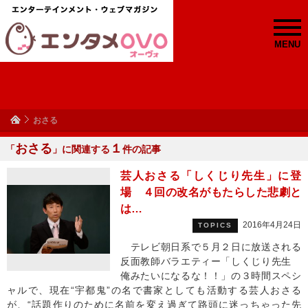
MENU
おさる
おさる
１
「
」に関連する
件の記事
芸人おさる「しくじり先生」に登
場 ４回の改名がもたらした悲劇と
は…
2016年4月24日
TOPICS
テレビ朝日系で５月２日に放送される
反面教師バラエティー「しくじり先生
俺みたいになるな！！」の３時間スペシ
ャルで、現在“宇都鬼”の名で書家としても活動する芸人おさる
が、“話題作りのために名前を変え過ぎて路頭に迷っちゃった先