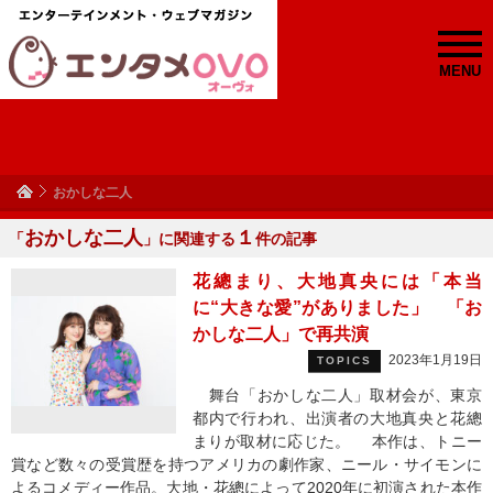
MENU
おかしな二人
おかしな二人
１
「
」に関連する
件の記事
花總まり、大地真央には「本当
に“大きな愛”がありました」 「お
かしな二人」で再共演
2023年1月19日
TOPICS
舞台「おかしな二人」取材会が、東京
都内で行われ、出演者の大地真央と花總
まりが取材に応じた。 本作は、トニー
賞など数々の受賞歴を持つアメリカの劇作家、ニール・サイモンに
よるコメディー作品。大地・花總によって2020年に初演された本作