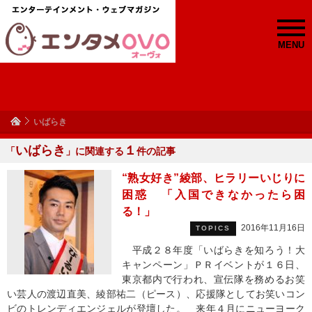
MENU
いばらき
いばらき
１
「
」に関連する
件の記事
“熟女好き”綾部、ヒラリーいじりに
困惑 「入国できなかったら困
る！」
2016年11月16日
TOPICS
平成２８年度「いばらきを知ろう！大
キャンペーン」ＰＲイベントが１６日、
東京都内で行われ、宣伝隊を務めるお笑
い芸人の渡辺直美、綾部祐二（ピース）、応援隊としてお笑いコン
ビのトレンディエンジェルが登壇した。 来年４月にニューヨーク