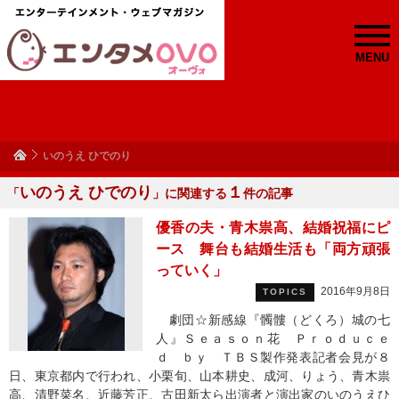
MENU
いのうえ ひでのり
いのうえ ひでのり
１
「
」に関連する
件の記事
優香の夫・青木祟高、結婚祝福にピ
ース 舞台も結婚生活も「両方頑張
っていく」
2016年9月8日
TOPICS
劇団☆新感線『髑髏（どくろ）城の七
人』Ｓｅａｓｏｎ花 Ｐｒｏｄｕｃｅ
ｄ ｂｙ ＴＢＳ製作発表記者会見が８
日、東京都内で行われ、小栗旬、山本耕史、成河、りょう、青木祟
高、清野菜名、近藤芳正、古田新太ら出演者と演出家のいのうえひ