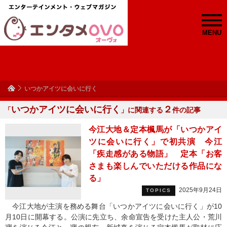
MENU
いつかアイツに会いに行く
いつかアイツに会いに行く
２
「
」に関連する
件の記事
今江大地＆定本楓馬が「いつかアイ
ツに会いに行く」で初共演 今江
「疾走感がある物語」 定本「お客
さまも楽しんでいただける作品にな
る」
2025年9月24日
TOPICS
今江大地が主演を務める舞台「いつかアイツに会いに行く」が10
月10日に開幕する。公演に先立ち、余命宣告を受けた主人公・荒川