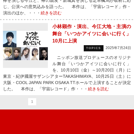
襷を演じる今江と、襷の親友・新城真を演じる定本楓馬が取材に応
じ、公演への意気込みを語った。 本作は、「宇宙レコード」作・
演出のほか、・・・
続きを読む
小林顕作・演出、今江大地・主演の
舞台「いつかアイツに会いに行く」
10月に上演
2025年7月24日
TOPICS
ニッポン放送プロデュースのオリジナ
ル舞台「いつかアイツに会いに行く」
を、10月10日（金）～10月20日（月）に
東京・紀伊國屋サザンシアターTAKASHIMAYA、10月25日（土）に
大阪・COOL JAPAN PARK OSAKA TTホールで上演することが決定
した。 本作は、「宇宙レコード」作・・・
続きを読む
1