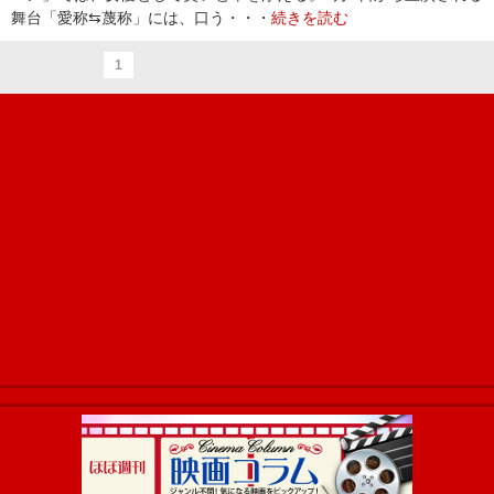
舞台「愛称⇆蔑称」には、口う・・・
続きを読む
1