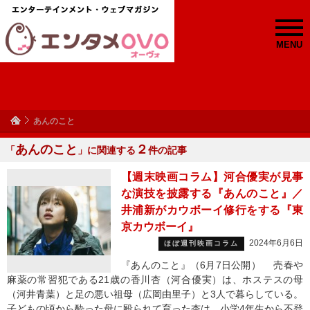
MENU
あんのこと
あんのこと
２
「
」に関連する
件の記事
【週末映画コラム】河合優実が見事
な演技を披露する『あんのこと』／
井浦新がカウボーイ修行をする『東
京カウボーイ』
2024年6月6日
ほぼ週刊映画コラム
『あんのこと』（6月7日公開） 売春や
麻薬の常習犯である21歳の香川杏（河合優実）は、ホステスの母
（河井青葉）と足の悪い祖母（広岡由里子）と3人で暮らしている。
子どもの頃から酔った母に殴られて育った杏は、小学4年生から不登