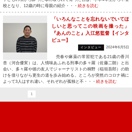
校となり、12歳の時に母親の紹介・・・
続きを読む
「いろんなことを忘れないでいてほ
しいと思ってこの映画を撮った」
『あんのこと』入江悠監督【インタ
ビュー】
2024年6月5日
インタビュー
売春や麻薬の常習犯である21歳の香川
杏（河合優実）は、人情味あふれる刑事の多々羅（佐藤二朗）と出
会い、多々羅や彼の友人でジャーナリストの桐野（稲垣吾郎）の助
けを借りながら更生の道を歩み始める。ところが突然のコロナ禍に
よって3人はすれ違い、それぞれが孤独と不・・・
続きを読む
1