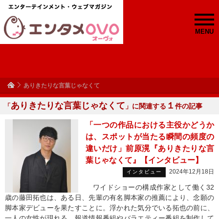
MENU
ありきたりな言葉じゃなくて
ありきたりな言葉じゃなくて
１
「
」に関連する
件の記事
「一つの作品における主役かどうか
は、スポットが当たる瞬間の頻度の
違いだけ」前原滉『ありきたりな言
葉じゃなくて』【インタビュー】
2024年12月18日
インタビュー
ワイドショーの構成作家として働く32
歳の藤田拓也は、ある日、先輩の有名脚本家の推薦により、念願の
脚本家デビューを果たすことに。浮かれた気分でいる拓也の前に、
一人の女性が現れる。報道情報番組やバラエティー番組を制作して