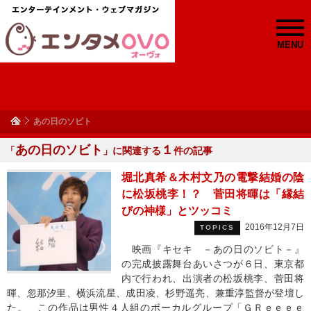
MENU
あの日のソビト
あの日のソビト
１
「
」に関連する
件の記事
堀北真希＆木村文乃の電撃結婚の陰
に松坂桃李！？ 菅田将暉は「縁結
びの神様」とツッコミ
2016年12月7日
TOPICS
映画『キセキ －あの日のソビト－』
の完成披露舞台あいさつが６日、東京都
内で行われ、出演者の松坂桃李、菅田将
暉、忽那汐里、横浜流星、成田凌、杉野遥亮、兼重淳監督が登壇し
た。 この作品は男性４人組のボーカルグループ「ＧＲｅｅｅｅ