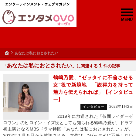
MENU
あなたは私におとされたい
あなたは私におとされたい
１
「
」に関連する
件の記事
鶴嶋乃愛、“ゼッタイに不倫させる
女”役で新境地 「説得力を持って
魅力を伝えられれば」【インタビュ
ー】
2023年1月2日
インタビュー
2019年に放送された「仮面ライダーゼ
ロワン」のヒロイン・イズ役としても知られる鶴嶋乃愛が、ドラマ
初主演となるMBSドラマ特区「あなたは私におとされたい」が、
2023年１月５日から放送される。本作は、“ゼッタイに不倫しない