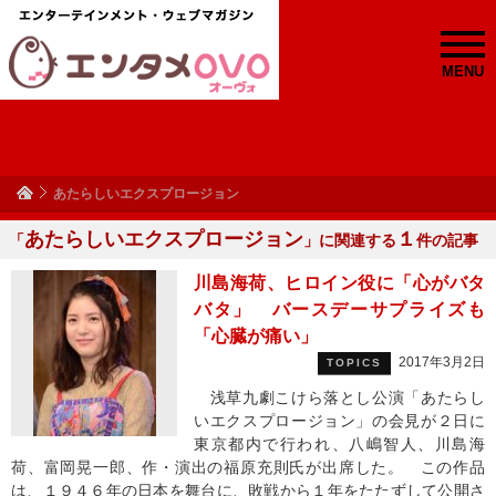
MENU
あたらしいエクスプロージョン
あたらしいエクスプロージョン
１
「
」に関連する
件の記事
川島海荷、ヒロイン役に「心がバタ
バタ」 バースデーサプライズも
「心臓が痛い」
2017年3月2日
TOPICS
浅草九劇こけら落とし公演「あたらし
いエクスプロージョン」の会見が２日に
東京都内で行われ、八嶋智人、川島海
荷、富岡晃一郎、作・演出の福原充則氏が出席した。 この作品
は、１９４６年の日本を舞台に、敗戦から１年をたたずして公開さ