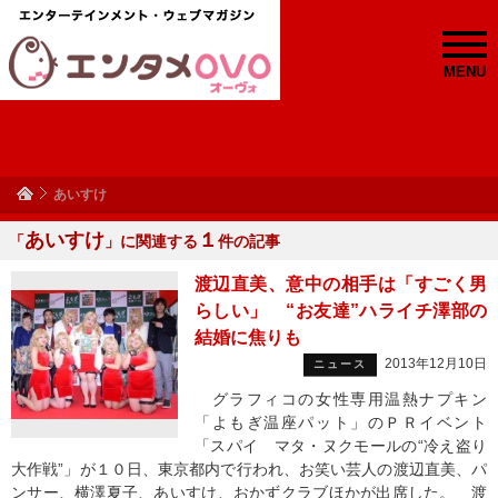
MENU
あいすけ
あいすけ
１
「
」に関連する
件の記事
渡辺直美、意中の相手は「すごく男
らしい」 “お友達”ハライチ澤部の
結婚に焦りも
2013年12月10日
ニュース
グラフィコの女性専用温熱ナプキン
「よもぎ温座パット」のＰＲイベント
「スパイ マタ・ヌクモールの“冷え盗り
大作戦”」が１０日、東京都内で行われ、お笑い芸人の渡辺直美、パ
ンサー、横澤夏子、あいすけ、おかずクラブほかが出席した。 渡