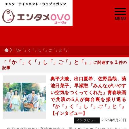
MENU
『か「」く「」し「」ご「」と「』
『か「」く「」し「」ご「」と「』
１
「
」に関連する
件の
記事
奥平大兼、出口夏希、佐野晶哉、菊
池日菜子、早瀬憩「みんながいやす
い空気をつくってくれた」青春映画
で共演の5人が舞台裏を振り返る
『か「」く「」し「」ご「」と「』
【インタビュー】
2025年5月29日
インタビュー