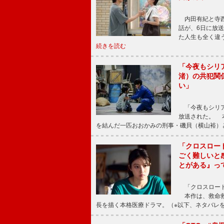
内田有紀と寺西
話が、6日に放
た人生も全く違
続きを読む
「今夜もシリ
渚）の共犯関
い」
「今夜もシリア
放送された。 
を結んだ一匹おおかみの刑事・磯貝（横山裕）
「クロスロー
ごく難しいと
とがある』っ
「クロスロード
本作は、救命救
長を描く本格医療ドラマ。（※以下、ネタバレ