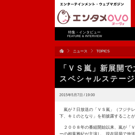
特集・インタビュー
FEATURE & INTERVIEW
ニュース
TOPICS
「ＶＳ嵐」新展開で
スペシャルステージ
2015年5月7日 / 19:00
嵐が７日放送の「ＶＳ嵐」（フジテレ
下、キミのとなり」を初披露すること
２００８年の番組開始以来、嵐が「Ｖ
ーの相葉雅紀が主演し、現在同局で放