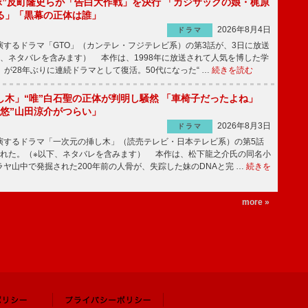
鬼塚”反町隆史らが「告白大作戦」を決行 「カジサックの娘・梶原
る」「黒幕の正体は誰」
2026年8月4日
ドラマ
するドラマ「GTO」（カンテレ・フジテレビ系）の第3話が、3日に放送
下、ネタバレを含みます） 本作は、1998年に放送されて人気を博した学
」が28年ぶりに連続ドラマとして復活。50代になった“ …
続きを読む
し木」“唯”白石聖の正体が判明し騒然 「車椅子だったよね」
“悠”山田涼介がつらい」
2026年8月3日
ドラマ
するドラマ「一次元の挿し木」（読売テレビ・日本テレビ系）の第5話
された。（※以下、ネタバレを含みます） 本作は、松下龍之介氏の同名小
ヤ山中で発掘された200年前の人骨が、失踪した妹のDNAと完 …
続きを
more »