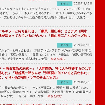
2026年8月7日
ドラマ
拓人がダブル主演するドラマ「ラストノート」（フジテレビ系）の第5
送された。（※以下、ネタバレを含みます） 本作は、環境も積み重ねてき
う、交わるはずのなかった歳の差の男女が静かに引かれ合い、人生で …
アルキラーと待ち合わせ」「磯貝（横山裕）とヒナタ（関水
係が深まってきているのがいい」「縦山裕二さんのグッズ欲し
2026年8月6日
ドラマ
ルキラーと待ち合わせ」（関西テレビ／フジテレビ系）の第6話が5日に
本作は、警察の正義よりも復讐（ふくしゅう）を優先し、秘密の共犯関係
と第六感女子ヒナタ（関水渚）の物語 …
続きを読む
ド ～救命救急の約束～」「人間関係、特に人を指導するのはす
感じた」「船越英一郎さんが『刑事面に似ていると言われたこ
て、そりゃあ2時間ドラマの帝王だもの」
2026年8月6日
ドラマ
 ～救命救急の約束～」（テレビ朝日系）の第5話が4日に放送された。
急医療の最前線でもがく、若き救命医・救急隊員・警察官らの正義と成
を含みます） 遥（今田美桜）や桐 …
続きを読む