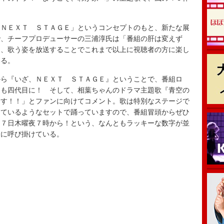
ＮＥＸＴ ＳＴＡＧＥ」というコンセプトのもと、新たな展
で、チーフプロデューサーの三浦淳氏は「番組の肝は変えず
つ、歌う姿を放送することでこれまで以上に視聴者の方に楽し
いる。
ら『いざ、ＮＥＸＴ ＳＴＡＧＥ』ということで、番組ロ
んも四代目に！ そして、相葉ちゃんのドラマ主題歌『青空の
ます！！」とファンに向けてコメント。歌は特別なステージで
っているようなセットで踊っていますので、番組冒頭からぜひ
は７日木曜夜７時から！という、なんともラッキーな数字が並
味に呼び掛けている。