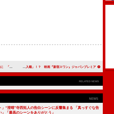
えていない」
綾野剛、山田孝之と「２年後に入籍」！？ 映画『新宿スワン』ジャパンプレミア
RELATED NEWS
NEWS
ト」“澄晴”寺西拓人の告白シーンに反響集まる 「真っすぐな告
い」「最高のシーンをありがとう」