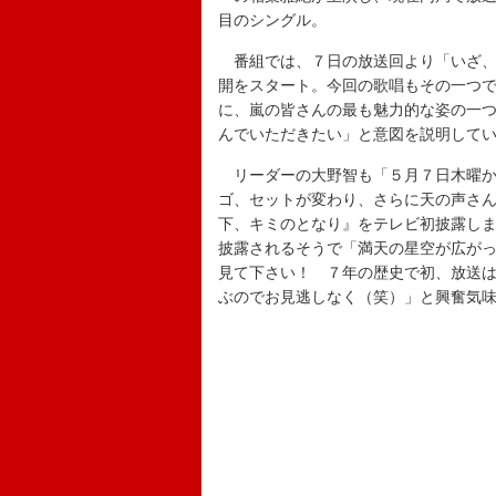
目のシングル。
番組では、７日の放送回より「いざ、
開をスタート。今回の歌唱もその一つ
に、嵐の皆さんの最も魅力的な姿の一
んでいただきたい」と意図を説明して
リーダーの大野智も「５月７日木曜か
ゴ、セットが変わり、さらに天の声さ
下、キミのとなり』をテレビ初披露し
披露されるそうで「満天の星空が広が
見て下さい！ ７年の歴史で初、放送
ぶのでお見逃しなく（笑）」と興奮気