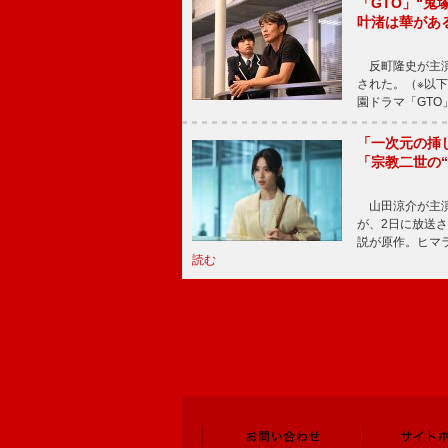
「GTO」“
叶渚は華があ
反町隆史が主演
された。（※以
園ドラマ「GTO
「一次元の挿
「宗教二世の
山田涼介が主演
が、2日に放送
説が原作。ヒマラ
読む