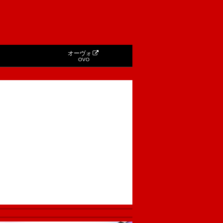
オーヴォ
OVO