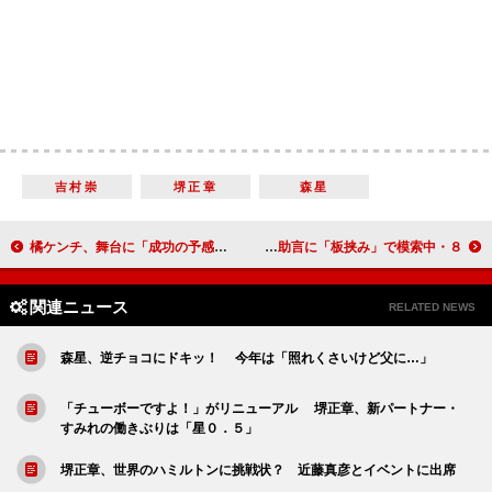
吉村崇
堺正章
森星
橘ケンチ、舞台に「成功の予感しかない」 バートン監督“お墨付き”のドラキュラ役
８・６秒“リズムネタ継続”か“漫才”か 先輩からの助言に「板挟み」で模索中
関連ニュース
RELATED NEWS
森星、逆チョコにドキッ！ 今年は「照れくさいけど父に…」
「チューボーですよ！」がリニューアル 堺正章、新パートナー・
すみれの働きぶりは「星０．５」
堺正章、世界のハミルトンに挑戦状？ 近藤真彦とイベントに出席