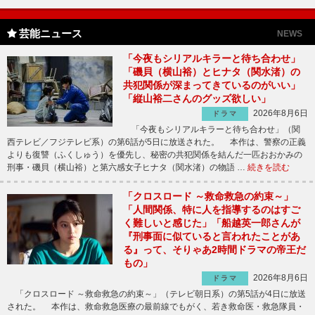
芸能ニュース
NEWS
「今夜もシリアルキラーと待ち合わせ」
「磯貝（横山裕）とヒナタ（関水渚）の
共犯関係が深まってきているのがいい」
「縦山裕二さんのグッズ欲しい」
2026年8月6日
ドラマ
「今夜もシリアルキラーと待ち合わせ」（関
西テレビ／フジテレビ系）の第6話が5日に放送された。 本作は、警察の正義
よりも復讐（ふくしゅう）を優先し、秘密の共犯関係を結んだ一匹おおかみの
刑事・磯貝（横山裕）と第六感女子ヒナタ（関水渚）の物語 …
続きを読む
「クロスロード ～救命救急の約束～」
「人間関係、特に人を指導するのはすご
く難しいと感じた」「船越英一郎さんが
『刑事面に似ていると言われたことがあ
る』って、そりゃあ2時間ドラマの帝王だ
もの」
2026年8月6日
ドラマ
「クロスロード ～救命救急の約束～」（テレビ朝日系）の第5話が4日に放送
された。 本作は、救命救急医療の最前線でもがく、若き救命医・救急隊員・