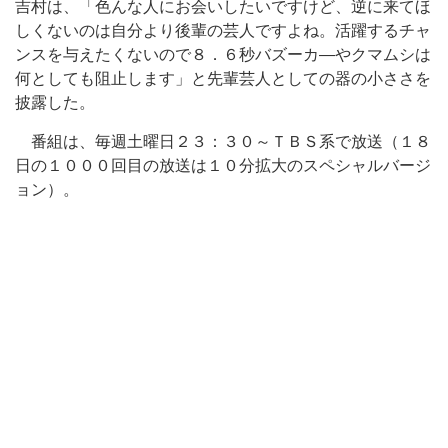
吉村は、「色んな人にお会いしたいですけど、逆に来てほ
しくないのは自分より後輩の芸人ですよね。活躍するチャ
ンスを与えたくないので８．６秒バズーカ―やクマムシは
何としても阻止します」と先輩芸人としての器の小ささを
披露した。
番組は、毎週土曜日２３：３０～ＴＢＳ系で放送（１８
日の１０００回目の放送は１０分拡大のスペシャルバージ
ョン）。