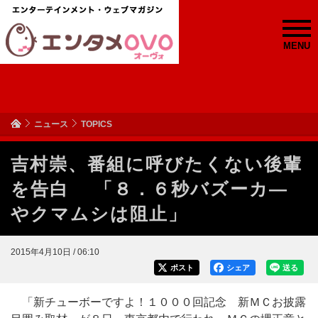
MENU
ニュース
TOPICS
吉村崇、番組に呼びたくない後輩
を告白 「８．６秒バズーカ―
やクマムシは阻止」
2015年4月10日 / 06:10
ポスト
シェア
送る
「新チューボーですよ！１０００回記念 新ＭＣお披露