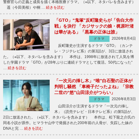
警察官らの正義と成長を描く本格医療ドラマ。（※以下、ネタバレを含みます）
遥（今田美桜）や桐 …
続きを読む
「GTO」“鬼塚”反町隆史らが「告白大作
戦」を決行 「カジサックの娘・梶原叶渚
は華がある」「黒幕の正体は誰」
2026年8月4日
ドラマ
反町隆史が主演するドラマ「GTO」（カンテ
レ・フジテレビ系）の第3話が、3日に放送され
た。（※以下、ネタバレを含みます） 本作は、1998年に放送されて人気を博
した学園ドラマ「GTO」が28年ぶりに連続ドラマとして復活。50代になった“
…
続きを読む
「一次元の挿し木」“唯”白石聖の正体が
判明し騒然 「車椅子だったよね」「宗教
二世の“悠”山田涼介がつらい」
2026年8月3日
ドラマ
山田涼介が主演するドラマ「一次元の挿し
木」（読売テレビ・日本テレビ系）の第5話が、
2日に放送された。（※以下、ネタバレを含みます） 本作は、松下龍之介氏の
同名小説が原作。ヒマラヤ山中で発掘された200年前の人骨が、失踪した妹の
DNAと完 …
続きを読む