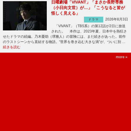
日曜劇場「VIVANT」「まさか長野専務
（小日向文世）が…」「こうなると皆が
怪しく見える」
2026年8月3日
ドラマ
「VIVANT」（TBS系）の第12話が2日に放送
された。 本作は、2023年夏、日本中を熱狂さ
せたドラマの続編。乃木憂助（堺雅人）の冒険には、まだ続きがあった。前作
のラストシーンから直結する物語。“世界を巻き込む大きな渦”が、ついに別 …
続きを読む
more »