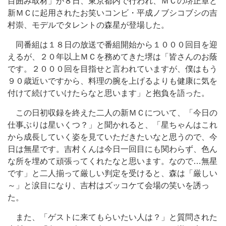
目囲み取材」が８日、東京都内で行われ、ＭＣの堺正章と
新ＭＣに起用されたお笑いコンビ・平成ノブシコブシの吉
村崇、モデルでタレントの森星が登場した。
同番組は１８日の放送で番組開始から１０００回目を迎
えるが、２０年以上ＭＣを務めてきた堺は「皆さんのお蔭
です。２０００回を目指せと言われていますが、僕はもう
９０歳近いですから、料理の腕を上げるよりも健康に気を
付けて続けていけたらなと思います」と抱負を語った。
この日初収録を終えた二人の新ＭＣについて、「今日の
仕事ぶりは星いくつ？」と聞かれると、「星ちゃんはこれ
から成長していく姿を見ていただきたいなと思うので、今
日は無星です。吉村くんは今日一回目にも関わらず、色ん
な所を埋めて頑張ってくれたなと思います。なので…無星
です」と二人揃って厳しい判定を受けると、森は「厳しい
～」と涙目になり、吉村はズッコケて会場の笑いを誘っ
た。
また、「ゲストに来てもらいたい人は？」と質問された