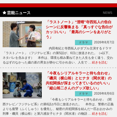
芸能ニュース
NEWS
「ラストノート」“澄晴”寺西拓人の告白
シーンに反響集まる 「真っすぐな告白が
カッコいい」「最高のシーンをありがと
う」
2026年8月7日
ドラマ
内田有紀と寺西拓人がダブル主演するドラマ
「ラストノート」（フジテレビ系）の第5話が、6日に放送された。（※以下、
ネタバレを含みます） 本作は、環境も積み重ねてきた人生も全く違う、交わ
るはずのなかった歳の差の男女が静かに引かれ合い、人生で …
続きを読む
「今夜もシリアルキラーと待ち合わせ」
「磯貝（横山裕）とヒナタ（関水渚）の
共犯関係が深まってきているのがいい」
「縦山裕二さんのグッズ欲しい」
2026年8月6日
ドラマ
「今夜もシリアルキラーと待ち合わせ」（関
西テレビ／フジテレビ系）の第6話が5日に放送された。 本作は、警察の正義
よりも復讐（ふくしゅう）を優先し、秘密の共犯関係を結んだ一匹おおかみの
刑事・磯貝（横山裕）と第六感女子ヒナタ（関水渚）の物語 …
続きを読む