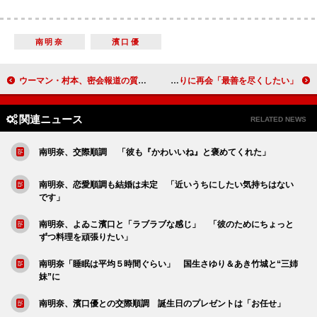
南明奈
濱口優
ウーマン・村本、密会報道の質問に答えず 「キャリーバッグって何の話ですか？」
渡部篤郎、元新聞記者役でＷＯＷＯＷドラマ主演 波多野貴文監督と１６年ぶりに再会「最善を尽くしたい」
関連ニュース
RELATED NEWS
南明奈、交際順調 「彼も『かわいいね』と褒めてくれた」
南明奈、恋愛順調も結婚は未定 「近いうちにしたい気持ちはない
です」
南明奈、よゐこ濱口と「ラブラブな感じ」 「彼のためにちょっと
ずつ料理を頑張りたい」
南明奈「睡眠は平均５時間ぐらい」 国生さゆり＆あき竹城と“三姉
妹”に
南明奈、濱口優との交際順調 誕生日のプレゼントは「お任せ」