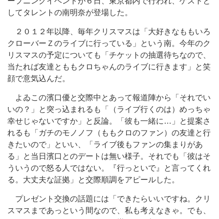
ープニングイベントが６日、東京都内で行われ、ゲストと
してタレントの南明奈が登場した。
２０１２年以降、毎年クリスマスは「大好きなももいろ
クローバーＺのライブに行っている」という南。今年のク
リスマスの予定についても「チケットの抽選待ちなので、
当たれば友達とももクロちゃんのライブに行きます」と笑
顔で意気込んだ。
よゐこの濱口優と交際中とあって報道陣から「それでい
いの？」と突っ込まれるも「（ライブ行くのは）めっちゃ
幸せじゃないですか」と反論。「彼も一緒に…」と提案さ
れるも「ガチのモノノフ（ももクロのファン）の友達と行
きたいので」といい、「ライブ後もファンの集まりがあ
る」と当日濱口とのデートは無い様子。それでも「彼はそ
ういうので怒る人ではない。『行っといで』と言ってくれ
る。大丈夫な証拠」と交際順調をアピールした。
プレゼント交換の話題には「できたらいいですね。クリ
スマスまであっという間なので、私も考えなきゃ。でも、