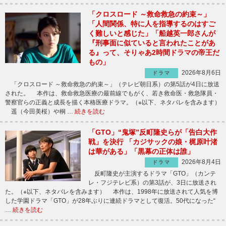
「クロスロード ～救命救急の約束～」
「人間関係、特に人を指導するのはすご
く難しいと感じた」「船越英一郎さんが
『刑事面に似ていると言われたことがあ
る』って、そりゃあ2時間ドラマの帝王だ
もの」
2026年8月6日
ドラマ
「クロスロード ～救命救急の約束～」（テレビ朝日系）の第5話が4日に放送
された。 本作は、救命救急医療の最前線でもがく、若き救命医・救急隊員・
警察官らの正義と成長を描く本格医療ドラマ。（※以下、ネタバレを含みます）
遥（今田美桜）や桐 …
続きを読む
「GTO」“鬼塚”反町隆史らが「告白大作
戦」を決行 「カジサックの娘・梶原叶渚
は華がある」「黒幕の正体は誰」
2026年8月4日
ドラマ
反町隆史が主演するドラマ「GTO」（カンテ
レ・フジテレビ系）の第3話が、3日に放送され
た。（※以下、ネタバレを含みます） 本作は、1998年に放送されて人気を博
した学園ドラマ「GTO」が28年ぶりに連続ドラマとして復活。50代になった“
…
続きを読む