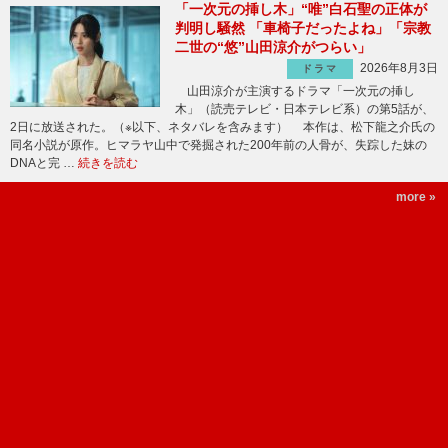
「一次元の挿し木」“唯”白石聖の正体が
判明し騒然 「車椅子だったよね」「宗教
二世の“悠”山田涼介がつらい」
2026年8月3日
ドラマ
山田涼介が主演するドラマ「一次元の挿し
木」（読売テレビ・日本テレビ系）の第5話が、
2日に放送された。（※以下、ネタバレを含みます） 本作は、松下龍之介氏の
同名小説が原作。ヒマラヤ山中で発掘された200年前の人骨が、失踪した妹の
DNAと完 …
続きを読む
more »