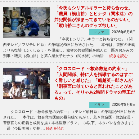
「今夜もシリアルキラーと待ち合わせ」
「磯貝（横山裕）とヒナタ（関水渚）の
共犯関係が深まってきているのがいい」
「縦山裕二さんのグッズ欲しい」
2026年8月6日
ドラマ
「今夜もシリアルキラーと待ち合わせ」（関
西テレビ／フジテレビ系）の第6話が5日に放送された。 本作は、警察の正義
よりも復讐（ふくしゅう）を優先し、秘密の共犯関係を結んだ一匹おおかみの
刑事・磯貝（横山裕）と第六感女子ヒナタ（関水渚）の物語 …
続きを読む
「クロスロード ～救命救急の約束～」
「人間関係、特に人を指導するのはすご
く難しいと感じた」「船越英一郎さんが
『刑事面に似ていると言われたことがあ
る』って、そりゃあ2時間ドラマの帝王だ
もの」
2026年8月6日
ドラマ
「クロスロード ～救命救急の約束～」（テレビ朝日系）の第5話が4日に放送
された。 本作は、救命救急医療の最前線でもがく、若き救命医・救急隊員・
警察官らの正義と成長を描く本格医療ドラマ。（※以下、ネタバレを含みます）
遥（今田美桜）や桐 …
続きを読む