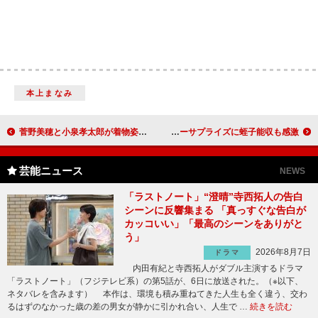
本上まなみ
菅野美穂と小泉孝太郎が着物姿を披露 最新ディズニー映画の会見に登場
野村周平、パンツ一丁で迫真ライブ バースデーサプライズに蛭子能収も感激
芸能ニュース
NEWS
「ラストノート」“澄晴”寺西拓人の告白
シーンに反響集まる 「真っすぐな告白が
カッコいい」「最高のシーンをありがと
う」
2026年8月7日
ドラマ
内田有紀と寺西拓人がダブル主演するドラマ
「ラストノート」（フジテレビ系）の第5話が、6日に放送された。（※以下、
ネタバレを含みます） 本作は、環境も積み重ねてきた人生も全く違う、交わ
るはずのなかった歳の差の男女が静かに引かれ合い、人生で …
続きを読む