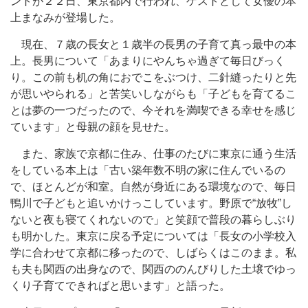
ントが２２日、東京都内で行われ、ゲストとして女優の本
上まなみが登場した。
現在、７歳の長女と１歳半の長男の子育て真っ最中の本
上。長男について「あまりにやんちゃ過ぎて毎日びっく
り。この前も机の角におでこをぶつけ、二針縫ったりと先
が思いやられる」と苦笑いしながらも「子どもを育てるこ
とは夢の一つだったので、今それを満喫できる幸せを感じ
ています」と母親の顔を見せた。
また、家族で京都に住み、仕事のたびに東京に通う生活
をしている本上は「古い築年数不明の家に住んでいるの
で、ほとんどが和室。自然が身近にある環境なので、毎日
鴨川で子どもと追いかけっこしています。野原で“放牧”し
ないと夜も寝てくれないので」と笑顔で普段の暮らしぶり
も明かした。東京に戻る予定については「長女の小学校入
学に合わせて京都に移ったので、しばらくはこのまま。私
も夫も関西の出身なので、関西ののんびりした土壌でゆっ
くり子育てできればと思います」と語った。