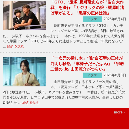
「GTO」“鬼塚”反町隆史らが「告白大作
戦」を決行 「カジサックの娘・梶原叶渚
は華がある」「黒幕の正体は誰」
2026年8月4日
ドラマ
反町隆史が主演するドラマ「GTO」（カンテ
レ・フジテレビ系）の第3話が、3日に放送され
た。（※以下、ネタバレを含みます） 本作は、1998年に放送されて人気を博
した学園ドラマ「GTO」が28年ぶりに連続ドラマとして復活。50代になった“
…
続きを読む
「一次元の挿し木」“唯”白石聖の正体が
判明し騒然 「車椅子だったよね」「宗教
二世の“悠”山田涼介がつらい」
2026年8月3日
ドラマ
山田涼介が主演するドラマ「一次元の挿し
木」（読売テレビ・日本テレビ系）の第5話が、
2日に放送された。（※以下、ネタバレを含みます） 本作は、松下龍之介氏の
同名小説が原作。ヒマラヤ山中で発掘された200年前の人骨が、失踪した妹の
DNAと完 …
続きを読む
more »