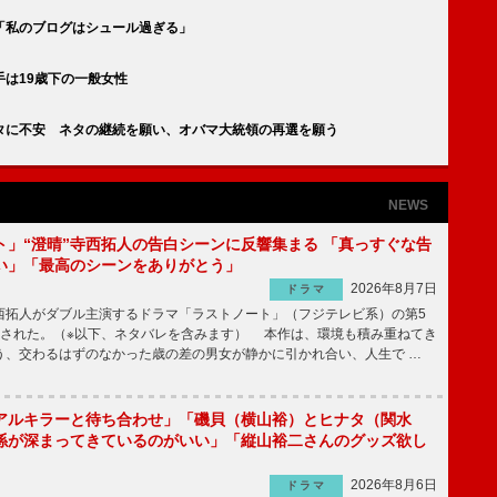
「私のブログはシュール過ぎる」
は19歳下の一般女性
タに不安 ネタの継続を願い、オバマ大統領の再選を願う
NEWS
ト」“澄晴”寺西拓人の告白シーンに反響集まる 「真っすぐな告
い」「最高のシーンをありがとう」
2026年8月7日
ドラマ
拓人がダブル主演するドラマ「ラストノート」（フジテレビ系）の第5
送された。（※以下、ネタバレを含みます） 本作は、環境も積み重ねてき
う、交わるはずのなかった歳の差の男女が静かに引かれ合い、人生で …
アルキラーと待ち合わせ」「磯貝（横山裕）とヒナタ（関水
係が深まってきているのがいい」「縦山裕二さんのグッズ欲し
2026年8月6日
ドラマ