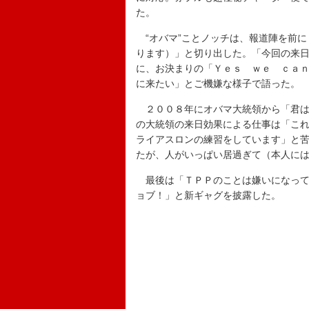
た。
“オバマ”ことノッチは、報道陣を前に
ります）」と切り出した。「今回の来
に、お決まりの「Ｙｅｓ ｗｅ ｃａｎ
に来たい」とご機嫌な様子で語った。
２００８年にオバマ大統領から「君は
の大統領の来日効果による仕事は「こ
ライアスロンの練習をしています」と
たが、人がいっぱい居過ぎて（本人に
最後は「ＴＰＰのことは嫌いになって
ョブ！」と新ギャグを披露した。