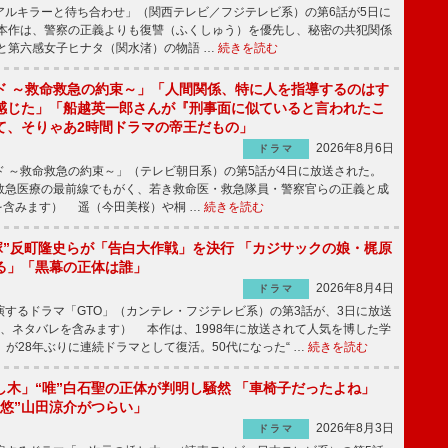
ルキラーと待ち合わせ」（関西テレビ／フジテレビ系）の第6話が5日に
本作は、警察の正義よりも復讐（ふくしゅう）を優先し、秘密の共犯関係
と第六感女子ヒナタ（関水渚）の物語 …
続きを読む
ド ～救命救急の約束～」「人間関係、特に人を指導するのはす
感じた」「船越英一郎さんが『刑事面に似ていると言われたこ
て、そりゃあ2時間ドラマの帝王だもの」
2026年8月6日
ドラマ
 ～救命救急の約束～」（テレビ朝日系）の第5話が4日に放送された。
急医療の最前線でもがく、若き救命医・救急隊員・警察官らの正義と成
を含みます） 遥（今田美桜）や桐 …
続きを読む
鬼塚”反町隆史らが「告白大作戦」を決行 「カジサックの娘・梶原
る」「黒幕の正体は誰」
2026年8月4日
ドラマ
するドラマ「GTO」（カンテレ・フジテレビ系）の第3話が、3日に放送
下、ネタバレを含みます） 本作は、1998年に放送されて人気を博した学
」が28年ぶりに連続ドラマとして復活。50代になった“ …
続きを読む
し木」“唯”白石聖の正体が判明し騒然 「車椅子だったよね」
“悠”山田涼介がつらい」
2026年8月3日
ドラマ