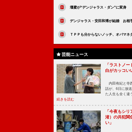
壇蜜が“デンジャラス・ダン”に変身 
デンジャラス・安田和博が結婚 お相手
ＴＰＰも分からないノッチ、オバマネ
芸能ニュース
「ラストノー
白がカッコい
内田有紀と寺西
話が、6日に放
た人生も全く違
続きを読む
「今夜もシリ
渚）の共犯関
い」