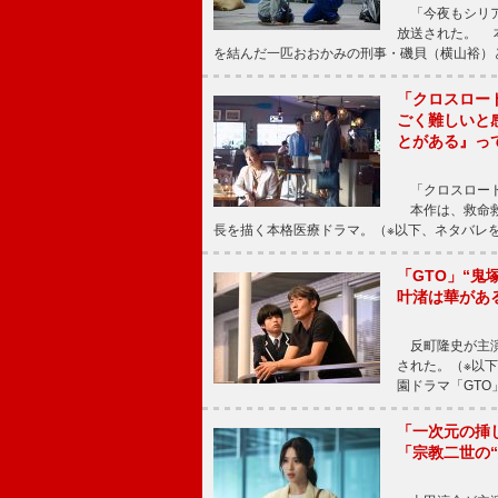
「今夜もシリア
放送された。 
を結んだ一匹おおかみの刑事・磯貝（横山裕）
「クロスロー
ごく難しいと
とがある』っ
「クロスロード
本作は、救命救
長を描く本格医療ドラマ。（※以下、ネタバレ
「GTO」“
叶渚は華があ
反町隆史が主演
された。（※以
園ドラマ「GTO
「一次元の挿
「宗教二世の