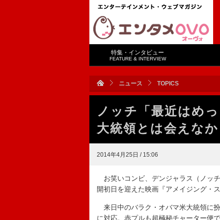
特集・インタビュー
FEATURE & INTERVIEW
ニュース
TOPICS
ノッチ「最近はめっ
大統領とは会えなか
2014年4月25日 / 15:06
お笑いコンビ、デンジャラス（ノッチ
開初日を迎えた映画『アメイジング・
来日中のバラク・オバマ米大統領に扮（
に対応。赤プルも超極秘チャーター便で