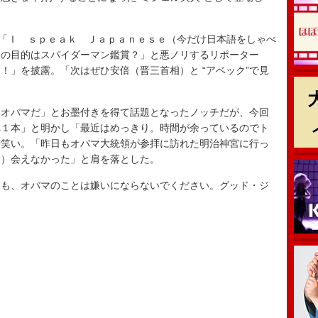
「Ｉ ｓｐｅａｋ Ｊａｐａｎｅｓｅ（今だけ日本語をしゃべ
日の目的はスパイダーマン鑑賞？」と悪ノリするリポーター
！」を披露。「次はぜひ安倍（晋三首相）と “アベック”で見
オバマだ」とお墨付きを得て話題となったノッチだが、今回
れ１本」と明かし「最近はめっきり。時間が余っているのでト
苦笑い。「昨日もオバマ大統領が参拝に訪れた明治神宮に行っ
は）会えなかった」と肩を落とした。
も、オバマのことは嫌いにならないでください。グッド・ジ