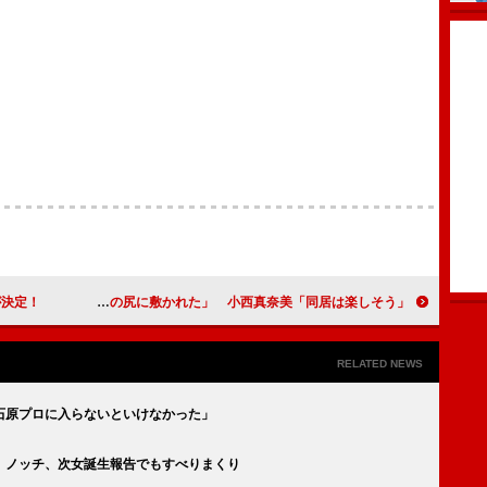
が決定！
新婚の金子ノブアキ「小西さんの尻に敷かれた」 小西真奈美「同居は楽しそう」
RELATED NEWS
石原プロに入らないといけなかった」
 ノッチ、次女誕生報告でもすべりまくり