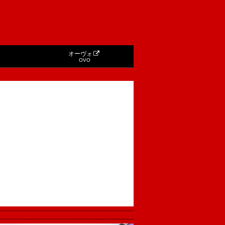
オーヴォ
OVO