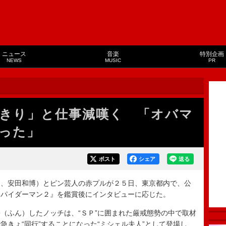
ニュース
音楽
特別企画
NEWS
MUSIC
PR
きり」と仕事減嘆く 「オバマ
った」
ポスト
シェア
送る
、安田和博）とピン芸人の赤プルが２５日、東京都内で、公
スパイダーマン２』を鑑賞後にインタビューに応じた。
ふん）したノッチは、“ＳＰ”に囲まれた厳戒態勢の中で取材
急きょ“同行”することになった“ミシェル夫人”として登場し