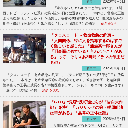
2026年8月6日
ドラマ
「今夜もシリアルキラーと待ち合わせ」（関
西テレビ／フジテレビ系）の第6話が5日に放送された。 本作は、警察の正義
よりも復讐（ふくしゅう）を優先し、秘密の共犯関係を結んだ一匹おおかみの
刑事・磯貝（横山裕）と第六感女子ヒナタ（関水渚）の物語 …
続きを読む
「クロスロード ～救命救急の約束～」
「人間関係、特に人を指導するのはすご
く難しいと感じた」「船越英一郎さんが
『刑事面に似ていると言われたことがあ
る』って、そりゃあ2時間ドラマの帝王だ
もの」
2026年8月6日
ドラマ
「クロスロード ～救命救急の約束～」（テレビ朝日系）の第5話が4日に放送
された。 本作は、救命救急医療の最前線でもがく、若き救命医・救急隊員・
警察官らの正義と成長を描く本格医療ドラマ。（※以下、ネタバレを含みます）
遥（今田美桜）や桐 …
続きを読む
「GTO」“鬼塚”反町隆史らが「告白大作
戦」を決行 「カジサックの娘・梶原叶渚
は華がある」「黒幕の正体は誰」
2026年8月4日
ドラマ
反町隆史が主演するドラマ「GTO」（カンテ