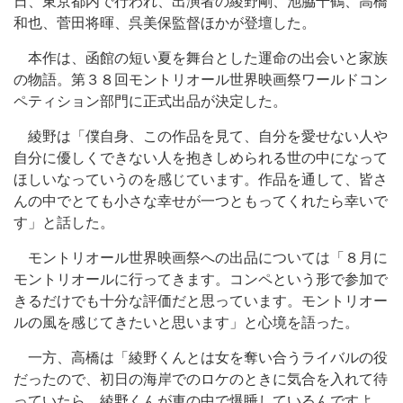
日、東京都内で行われ、出演者の綾野剛、池脇千鶴、高橋
和也、菅田将暉、呉美保監督ほかが登壇した。
本作は、函館の短い夏を舞台とした運命の出会いと家族
の物語。第３８回モントリオール世界映画祭ワールドコン
ペティション部門に正式出品が決定した。
綾野は「僕自身、この作品を見て、自分を愛せない人や
自分に優しくできない人を抱きしめられる世の中になって
ほしいなっていうのを感じています。作品を通して、皆さ
んの中でとても小さな幸せが一つともってくれたら幸いで
す」と話した。
モントリオール世界映画祭への出品については「８月に
モントリオールに行ってきます。コンペという形で参加で
きるだけでも十分な評価だと思っています。モントリオー
ルの風を感じてきたいと思います」と心境を語った。
一方、高橋は「綾野くんとは女を奪い合うライバルの役
だったので、初日の海岸でのロケのときに気合を入れて待
っていたら、綾野くんが車の中で爆睡しているんですよ。