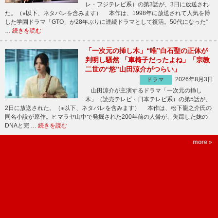
レ・フジテレビ系）の第3話が、3日に放送され
た。（※以下、ネタバレを含みます） 本作は、1998年に放送されて人気を博
した学園ドラマ「GTO」が28年ぶりに連続ドラマとして復活。50代になった“
…
続きを読む
「一次元の挿し木」“唯”白石聖の正体が
判明し騒然 「車椅子だったよね」「宗教
二世の“悠”山田涼介がつらい」
2026年8月3日
ドラマ
山田涼介が主演するドラマ「一次元の挿し
木」（読売テレビ・日本テレビ系）の第5話が、
2日に放送された。（※以下、ネタバレを含みます） 本作は、松下龍之介氏の
同名小説が原作。ヒマラヤ山中で発掘された200年前の人骨が、失踪した妹の
DNAと完 …
続きを読む
more »