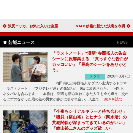
沢尻エリカ、お気に入りは楽屋での舌打ちシーン 「自分もやってたな～」
ＡＫＢ藤江れいな「“ＡＫＢ臭”を捨てていく」 ＮＭＢ移籍に新たな決意を表明
芸能ニュース
NEWS
「ラストノート」“澄晴”寺西拓人の告白
シーンに反響集まる 「真っすぐな告白が
カッコいい」「最高のシーンをありがと
う」
2026年8月7日
ドラマ
内田有紀と寺西拓人がダブル主演するドラマ
「ラストノート」（フジテレビ系）の第5話が、6日に放送された。（※以下、
ネタバレを含みます） 本作は、環境も積み重ねてきた人生も全く違う、交わ
るはずのなかった歳の差の男女が静かに引かれ合い、人生で …
続きを読む
「今夜もシリアルキラーと待ち合わせ」
「磯貝（横山裕）とヒナタ（関水渚）の
共犯関係が深まってきているのがいい」
「縦山裕二さんのグッズ欲しい」