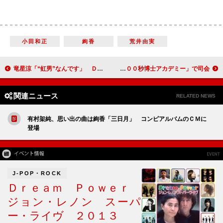
小田和正
絢香
荒井由実
竜星涼「“虹男”なんです」 ＤＶＤ発売イベントでファンに“ささやき”
ダウンタウン松本「キリッとした賢い部分を見て」 新番組「１００秒博士アカデミー」で司会
関連ニュース
RELATED NEWS
有村架純、思い出の曲は絢香「三日月」 コンピアルバムのＣＭに
登場
J-POP・ROCK
Ｄｒｅａｍ Ｐｏｗｅｒ
ジョン・レノン スーパ
ー・ライヴ ２０１３