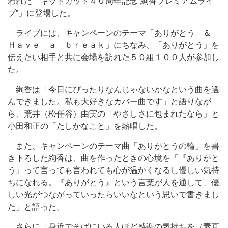
われた「キットカット４０周年記念“絢香プレミアムライ
ブ”」に登場した。
ライブには、キャンペーンのテーマ「ありがとう ＆
Ｈａｖｅ ａ ｂｒｅａｋ」にちなみ、「ありがとう」を
伝えたい相手と共に会場を訪れた５０組１００人が参加し
た。
絢香は「今日にぴったりなんじゃないかなという曲を選
んできました。私も大好きなカバー曲です」と語りなが
ら、荒井（松任谷）由実の「やさしさに包まれたなら」と
小田和正の「たしかなこと」を熱唱した。
また、キャンペーンのテーマ曲「ありがとうの輪」を書
き下ろした絢香は、曲を作ったときの心境を「『ありがと
う』って言っても言われても心が温かくなるし優しい気持
ちになれる。『ありがとう』という言葉が人を通して、優
しい光がつながっていったらいいなという思いで書きまし
た」と語った。
さらに「身近でそばにいる人ほど感謝の気持ちを（素直