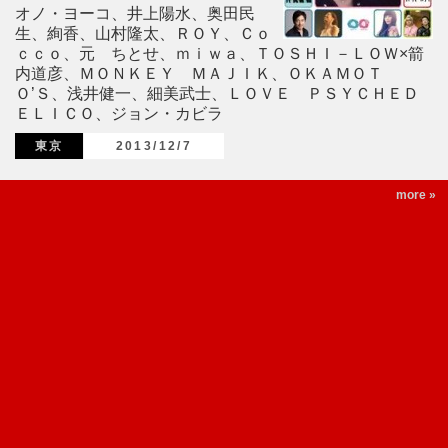
オノ・ヨーコ、井上陽水、奥田民
生、絢香、山村隆太、ＲＯＹ、Ｃｏ
ｃｃｏ、元 ちとせ、ｍｉｗａ、ＴＯＳＨＩ－ＬＯＷ×箭
内道彦、ＭＯＮＫＥＹ ＭＡＪＩＫ、ＯＫＡＭＯＴ
Ｏ’Ｓ、浅井健一、細美武士、ＬＯＶＥ ＰＳＹＣＨＥＤ
ＥＬＩＣＯ、ジョン・カビラ
東京
2013/12/7
more »