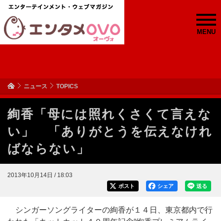
MENU
ニュース
TOPICS
絢香「母には照れくさくて言えな
い」 「ありがとうを伝えなけれ
ばならない」
2013年10月14日 / 18:03
ポスト
シェア
送る
シンガーソングライターの絢香が１４日、東京都内で行