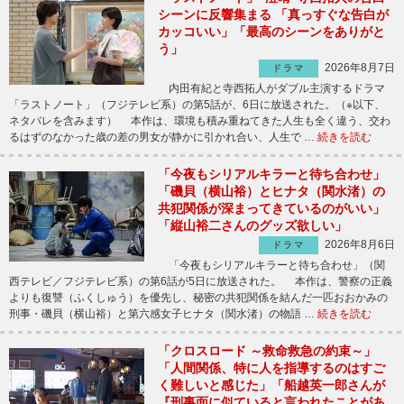
シーンに反響集まる 「真っすぐな告白が
カッコいい」「最高のシーンをありがと
う」
2026年8月7日
ドラマ
内田有紀と寺西拓人がダブル主演するドラマ
「ラストノート」（フジテレビ系）の第5話が、6日に放送された。（※以下、
ネタバレを含みます） 本作は、環境も積み重ねてきた人生も全く違う、交わ
るはずのなかった歳の差の男女が静かに引かれ合い、人生で …
続きを読む
「今夜もシリアルキラーと待ち合わせ」
「磯貝（横山裕）とヒナタ（関水渚）の
共犯関係が深まってきているのがいい」
「縦山裕二さんのグッズ欲しい」
2026年8月6日
ドラマ
「今夜もシリアルキラーと待ち合わせ」（関
西テレビ／フジテレビ系）の第6話が5日に放送された。 本作は、警察の正義
よりも復讐（ふくしゅう）を優先し、秘密の共犯関係を結んだ一匹おおかみの
刑事・磯貝（横山裕）と第六感女子ヒナタ（関水渚）の物語 …
続きを読む
「クロスロード ～救命救急の約束～」
「人間関係、特に人を指導するのはすご
く難しいと感じた」「船越英一郎さんが
『刑事面に似ていると言われたことがあ