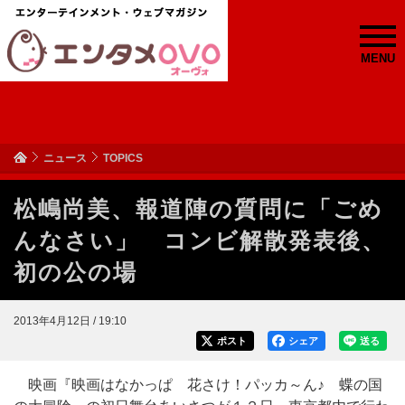
MENU
ニュース
TOPICS
松嶋尚美、報道陣の質問に「ごめ
んなさい」 コンビ解散発表後、
初の公の場
2013年4月12日 / 19:10
ポスト
シェア
送る
映画『映画はなかっぱ 花さけ！パッカ～ん♪ 蝶の国