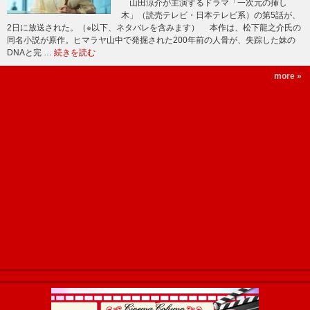
山田涼介が主演するドラマ「一次元の挿し
木」（読売テレビ・日本テレビ系）の第5話が、
2日に放送された。（※以下、ネタバレを含みます） 本作は、松下龍之介氏の
同名小説が原作。ヒマラヤ山中で発掘された200年前の人骨が、失踪した妹の
DNAと完 …
続きを読む
more »