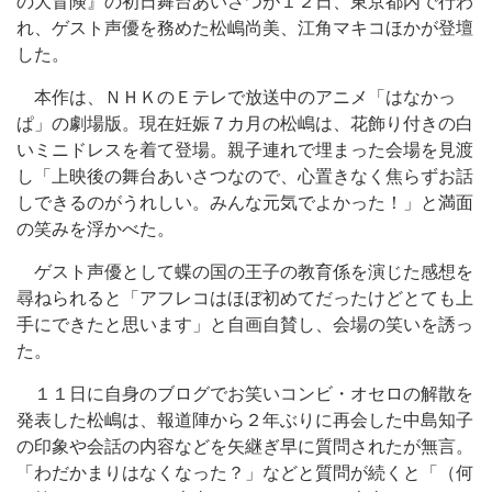
の大冒険』の初日舞台あいさつが１２日、東京都内で行わ
れ、ゲスト声優を務めた松嶋尚美、江角マキコほかが登壇
した。
本作は、ＮＨＫのＥテレで放送中のアニメ「はなかっ
ぱ」の劇場版。現在妊娠７カ月の松嶋は、花飾り付きの白
いミニドレスを着て登場。親子連れで埋まった会場を見渡
し「上映後の舞台あいさつなので、心置きなく焦らずお話
しできるのがうれしい。みんな元気でよかった！」と満面
の笑みを浮かべた。
ゲスト声優として蝶の国の王子の教育係を演じた感想を
尋ねられると「アフレコはほぼ初めてだったけどとても上
手にできたと思います」と自画自賛し、会場の笑いを誘っ
た。
１１日に自身のブログでお笑いコンビ・オセロの解散を
発表した松嶋は、報道陣から２年ぶりに再会した中島知子
の印象や会話の内容などを矢継ぎ早に質問されたが無言。
「わだかまりはなくなった？」などと質問が続くと「（何