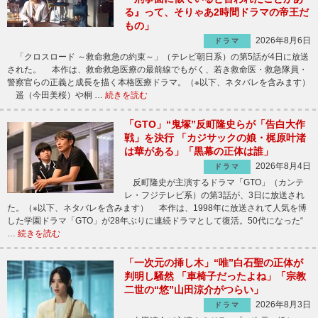
る』って、そりゃあ2時間ドラマの帝王だ
もの」
2026年8月6日
ドラマ
「クロスロード ～救命救急の約束～」（テレビ朝日系）の第5話が4日に放送
された。 本作は、救命救急医療の最前線でもがく、若き救命医・救急隊員・
警察官らの正義と成長を描く本格医療ドラマ。（※以下、ネタバレを含みます）
遥（今田美桜）や桐 …
続きを読む
「GTO」“鬼塚”反町隆史らが「告白大作
戦」を決行 「カジサックの娘・梶原叶渚
は華がある」「黒幕の正体は誰」
2026年8月4日
ドラマ
反町隆史が主演するドラマ「GTO」（カンテ
レ・フジテレビ系）の第3話が、3日に放送され
た。（※以下、ネタバレを含みます） 本作は、1998年に放送されて人気を博
した学園ドラマ「GTO」が28年ぶりに連続ドラマとして復活。50代になった“
…
続きを読む
「一次元の挿し木」“唯”白石聖の正体が
判明し騒然 「車椅子だったよね」「宗教
二世の“悠”山田涼介がつらい」
2026年8月3日
ドラマ