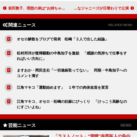
前田敦子、理想の弟は“お姉ちゃんっ子” 丸美屋新ＣＭで姉役に挑戦
優馬「自分たちにしかできないパフォーマンスを」 フレッシュなジャニーズが日替わりで公演
関連ニュース
RELATED NEWS
オセロ解散をブログで発表 松嶋「２人で出した結論」
松村邦洋が復帰騒動の中島知子を激励 「感謝の気持ちで仕事をす
ればいい方向に」
ますおか・岡田圭右「一切連絡取ってない」 同期・中島知子への
コメント濁す
江角マキコ「運動始めます」 １年での肉体改造を宣言
江角マキコ、オセロ・松嶋の妊娠にびっくり 「けっこう高齢なの
にすごいよね」
芸能ニュース
NEWS
「ラストノート」“澄晴”寺西拓人の告白