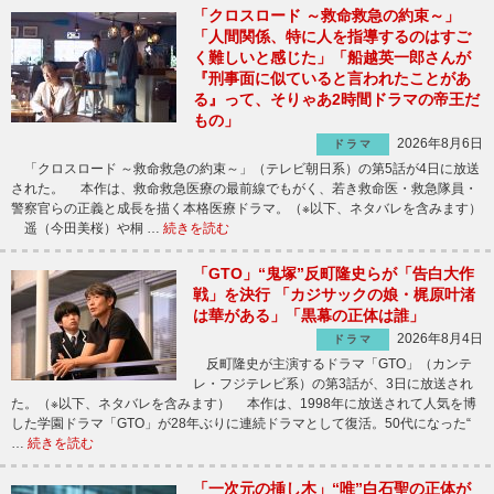
「クロスロード ～救命救急の約束～」
「人間関係、特に人を指導するのはすご
く難しいと感じた」「船越英一郎さんが
『刑事面に似ていると言われたことがあ
る』って、そりゃあ2時間ドラマの帝王だ
もの」
2026年8月6日
ドラマ
「クロスロード ～救命救急の約束～」（テレビ朝日系）の第5話が4日に放送
された。 本作は、救命救急医療の最前線でもがく、若き救命医・救急隊員・
警察官らの正義と成長を描く本格医療ドラマ。（※以下、ネタバレを含みます）
遥（今田美桜）や桐 …
続きを読む
「GTO」“鬼塚”反町隆史らが「告白大作
戦」を決行 「カジサックの娘・梶原叶渚
は華がある」「黒幕の正体は誰」
2026年8月4日
ドラマ
反町隆史が主演するドラマ「GTO」（カンテ
レ・フジテレビ系）の第3話が、3日に放送され
た。（※以下、ネタバレを含みます） 本作は、1998年に放送されて人気を博
した学園ドラマ「GTO」が28年ぶりに連続ドラマとして復活。50代になった“
…
続きを読む
「一次元の挿し木」“唯”白石聖の正体が