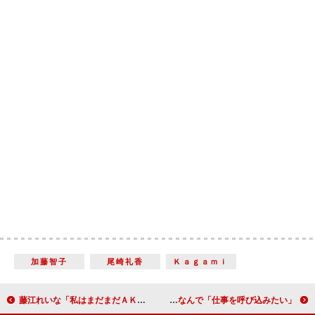
加藤智子
尾崎礼香
Ｋａｇａｍｉ
藤江れいな「私はまだまだＡＫＢにいたい」 「こじはるさんと飲んでみたい」
中村蒼、サラリーマンへの憧れを語る 節分にちなんで「仕事を呼び込みたい」