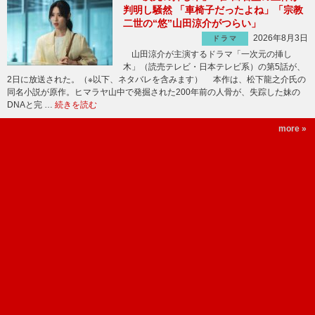
判明し騒然 「車椅子だったよね」「宗教
二世の“悠”山田涼介がつらい」
2026年8月3日
ドラマ
山田涼介が主演するドラマ「一次元の挿し
木」（読売テレビ・日本テレビ系）の第5話が、
2日に放送された。（※以下、ネタバレを含みます） 本作は、松下龍之介氏の
同名小説が原作。ヒマラヤ山中で発掘された200年前の人骨が、失踪した妹の
DNAと完 …
続きを読む
more »