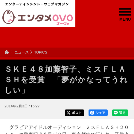
MENU
ニュース
TOPICS
ＳＫＥ４８加藤智子、ミスＦＬＡ
ＳＨを受賞 「夢がかなってうれ
しい」
2014年2月3日 / 15:27
ポスト
シェア
送る
グラビアアイドルオーディション「ミスＦＬＡＳＨ２０