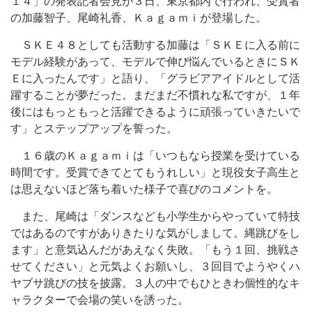
１４」の発表記者会見が３日、東京都内で行われ、受賞者
の加藤智子、尾崎礼香、Ｋａｇａｍｉが登場した。
ＳＫＥ４８としても活動する加藤は「ＳＫＥに入る前に
モデル経験があって、モデルで伸び悩んでいるときにＳＫ
Ｅに入ったんです」と語り、「グラビアアイドルとして活
躍することが夢だった。まだまだ不慣れな私ですが、１年
後にはもっともっと活躍できるように頑張っていきたいで
す」とステップアップを誓った。
１６歳のＫａｇａｍｉは「いつもなら授業を受けている
時間です。受賞できてとてもうれしい」と現役女子高生と
は思えないほど落ち着いた様子で喜びのコメントを。
また、尾崎は「ダンスなども小学生からやっていて特技
ではあるのですがありきたりな気がしまして。縄跳びをし
ます」と意気込んだがあえなく失敗。「もう１回、挑戦さ
せてください」と元気よくお願いし、３回目でようやくハ
ヤブサ跳びの技を披露。３人の中でもひときわ個性的なキ
ャラクターで会場の笑いを誘った。