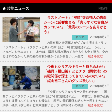
芸能ニュース
NEWS
「ラストノート」“澄晴”寺西拓人の告白
シーンに反響集まる 「真っすぐな告白が
カッコいい」「最高のシーンをありがと
う」
2026年8月7日
ドラマ
内田有紀と寺西拓人がダブル主演するドラマ
「ラストノート」（フジテレビ系）の第5話が、6日に放送された。（※以下、
ネタバレを含みます） 本作は、環境も積み重ねてきた人生も全く違う、交わ
るはずのなかった歳の差の男女が静かに引かれ合い、人生で …
続きを読む
「今夜もシリアルキラーと待ち合わせ」
「磯貝（横山裕）とヒナタ（関水渚）の
共犯関係が深まってきているのがいい」
「縦山裕二さんのグッズ欲しい」
2026年8月6日
ドラマ
「今夜もシリアルキラーと待ち合わせ」（関
西テレビ／フジテレビ系）の第6話が5日に放送された。 本作は、警察の正義
よりも復讐（ふくしゅう）を優先し、秘密の共犯関係を結んだ一匹おおかみの
刑事・磯貝（横山裕）と第六感女子ヒナタ（関水渚）の物語 …
続きを読む