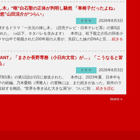
し木」“唯”白石聖の正体が判明し騒然 「車椅子だったよね」
“悠”山田涼介がつらい」
2026年8月3日
ドラマ
するドラマ「一次元の挿し木」（読売テレビ・日本テレビ系）の第5話
された。（※以下、ネタバレを含みます） 本作は、松下龍之介氏の同名小
ヤ山中で発掘された200年前の人骨が、失踪した妹のDNAと完 …
続きを
IVANT」「まさか長野専務（小日向文世）が…」「こうなると皆
る」
2026年8月3日
ドラマ
（TBS系）の第12話が2日に放送された。 本作は、2023年夏、日本中を
マの続編。乃木憂助（堺雅人）の冒険には、まだ続きがあった。前作のラ
結する物語。“世界を巻き込む大きな渦”が、ついに別 …
続きを読む
more »