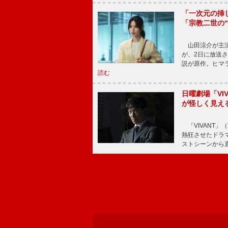
「一次元の挿
「宗教二世の
山田涼介が主演
が、2日に放送
説が原作。ヒマラ
読む
日曜劇場「V
が怪しく見え
「VIVANT」
熱狂させたドラ
ストシーンから直