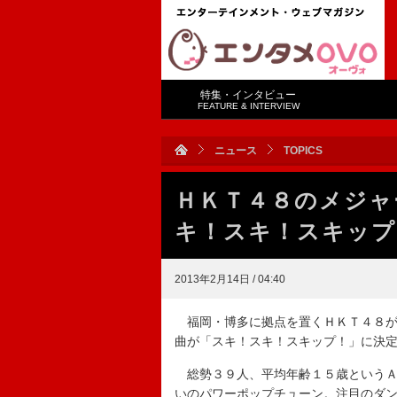
特集・インタビュー
FEATURE & INTERVIEW
ニュース
TOPICS
ＨＫＴ４８のメジャ
キ！スキ！スキップ
2013年2月14日 / 04:40
福岡・博多に拠点を置くＨＫＴ４８が
曲が「スキ！スキ！スキップ！」に決
総勢３９人、平均年齢１５歳というＡ
いのパワーポップチューン。注目のダ