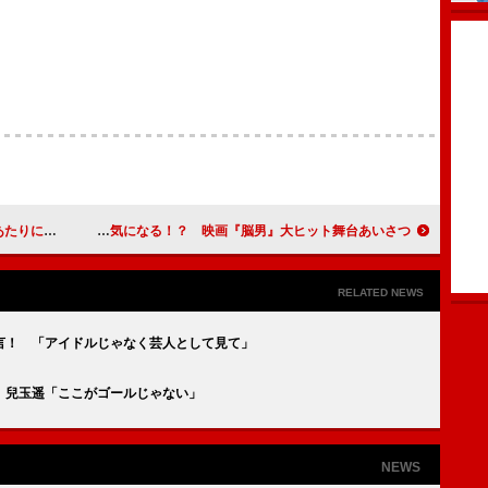
グベッド」
斗真、チョコの数は気になる！？ 映画『脳男』大ヒット舞台あいさつ
RELATED NEWS
言！ 「アイドルじゃなく芸人として見て」
 兒玉遥「ここがゴールじゃない」
NEWS