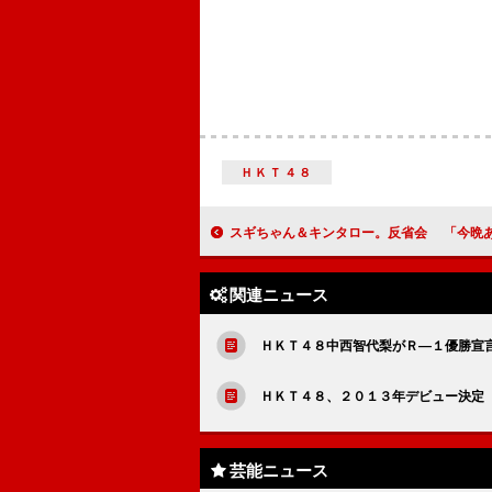
ＨＫＴ４８
スギちゃん＆キンタロー。反省会 「今晩あたりに公開フライン
関連ニュース
ＨＫＴ４８中西智代梨がＲ―１優勝宣
ＨＫＴ４８、２０１３年デビュー決定
芸能ニュース