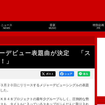
ニュース
音楽
特別企画
NEWS
MUSIC
PR
ーデビュー表題曲が決定 「ス
！」
ポスト
シェア
送る
３月２０日にリリースするメジャーデビューシングルの表題
定した。
ＫＢ４８プロジェクトの最年少グループらしく、圧倒的な勢
ンスも、タイトルに入っているスキップがふんだんに取り入れ