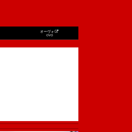
オーヴォ
OVO