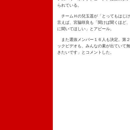
られている。
チームＨの兒玉遥が「とってもはじけ
言えば、宮脇咲良も「聞けば聞くほど
に聞いてほしい」とアピール。
また選抜メンバー１６人も決定。第２
ックビデオも、みんなの素が出ていて
きたいです」とコメントした。