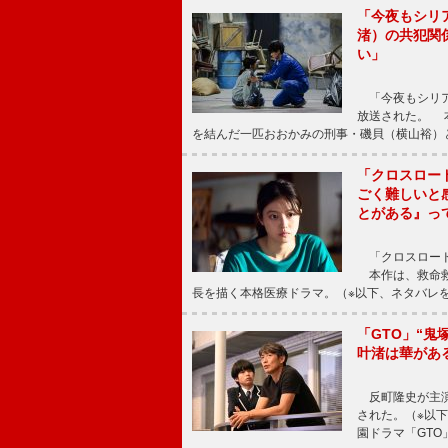
「今夜もシリ
渚）の共犯関
い」
「今夜もシリア
放送された。 
を結んだ一匹おおかみの刑事・磯貝（横山裕）
「クロスロー
ごく難しいと
とがある』っ
「クロスロード
本作は、救命救
長を描く本格医療ドラマ。（※以下、ネタバレ
「GTO」“
叶渚は華があ
反町隆史が主演
された。（※以
園ドラマ「GTO