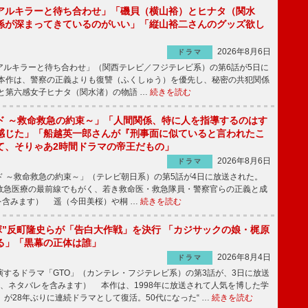
アルキラーと待ち合わせ」「磯貝（横山裕）とヒナタ（関水
係が深まってきているのがいい」「縦山裕二さんのグッズ欲し
2026年8月6日
ドラマ
ルキラーと待ち合わせ」（関西テレビ／フジテレビ系）の第6話が5日に
本作は、警察の正義よりも復讐（ふくしゅう）を優先し、秘密の共犯関係
と第六感女子ヒナタ（関水渚）の物語 …
続きを読む
ド ～救命救急の約束～」「人間関係、特に人を指導するのはす
感じた」「船越英一郎さんが『刑事面に似ていると言われたこ
て、そりゃあ2時間ドラマの帝王だもの」
2026年8月6日
ドラマ
 ～救命救急の約束～」（テレビ朝日系）の第5話が4日に放送された。
急医療の最前線でもがく、若き救命医・救急隊員・警察官らの正義と成
を含みます） 遥（今田美桜）や桐 …
続きを読む
鬼塚”反町隆史らが「告白大作戦」を決行 「カジサックの娘・梶原
る」「黒幕の正体は誰」
2026年8月4日
ドラマ
するドラマ「GTO」（カンテレ・フジテレビ系）の第3話が、3日に放送
下、ネタバレを含みます） 本作は、1998年に放送されて人気を博した学
」が28年ぶりに連続ドラマとして復活。50代になった“ …
続きを読む