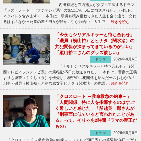
内田有紀と寺西拓人がダブル主演するドラマ
「ラストノート」（フジテレビ系）の第5話が、6日に放送された。（※以下、
ネタバレを含みます） 本作は、環境も積み重ねてきた人生も全く違う、交わ
るはずのなかった歳の差の男女が静かに引かれ合い、人生で …
続きを読む
「今夜もシリアルキラーと待ち合わせ」
「磯貝（横山裕）とヒナタ（関水渚）の
共犯関係が深まってきているのがいい」
「縦山裕二さんのグッズ欲しい」
2026年8月6日
ドラマ
「今夜もシリアルキラーと待ち合わせ」（関
西テレビ／フジテレビ系）の第6話が5日に放送された。 本作は、警察の正義
よりも復讐（ふくしゅう）を優先し、秘密の共犯関係を結んだ一匹おおかみの
刑事・磯貝（横山裕）と第六感女子ヒナタ（関水渚）の物語 …
続きを読む
「クロスロード ～救命救急の約束～」
「人間関係、特に人を指導するのはすご
く難しいと感じた」「船越英一郎さんが
『刑事面に似ていると言われたことがあ
る』って、そりゃあ2時間ドラマの帝王だ
もの」
2026年8月6日
ドラマ
「クロスロード ～救命救急の約束～」（テレビ朝日系）の第5話が4日に放送