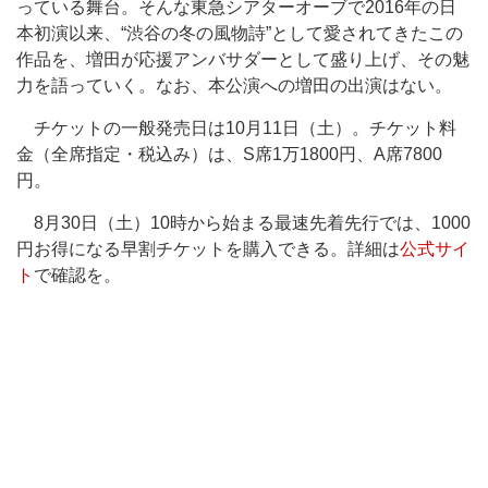
っている舞台。そんな東急シアターオーブで2016年の⽇
本初演以来、“渋⾕の冬の⾵物詩”として愛されてきたこの
作品を、増田が応援アンバサダーとして盛り上げ、その魅
⼒を語っていく。なお、本公演への増⽥の出演はない。
チケットの⼀般発売⽇は10⽉11⽇（⼟）。チケット料
⾦（全席指定・税込み）は、S席1万1800円、A席7800
円。
8⽉30⽇（⼟）10時から始まる最速先着先⾏では、1000
円お得になる早割チケットを購⼊できる。詳細は
公式サイ
ト
で確認を。