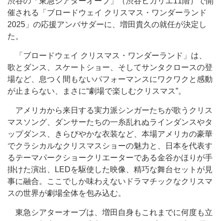
渋谷の「東急シアターオーブ」（渋⾕ヒカリエ11階）で開
催される「ブロードウェイ クリスマス・ワンダーランド
2025」の応援アンバサダーに、増⽥貴久の就任が決定し
た。
「ブロードウェイ クリスマス・ワンダーランド」は、
歌とダンス、スケートショー、そしてサンタクロースの登
場など、息つく間もないパフォーマンスにワクワクと感動
が⽌まらない、まさに“劇場で楽しむクリスマス”。
アメリカから来⽇する実⼒派シンガーたちが歌うクリス
マスソング、ダンサーたちの⼀⽷乱れぬラインダンスやタ
ップダンス、きらびやかな衣装など、本場アメリカの豪華
でクラシカルなクリスマスショーの魅⼒と、⽇本を代表す
るテーマパークショークリエーターである⾦⾕かほりが⼿
掛けた演出、LEDを駆使した映像、精巧な舞台セットが見
事に融合。ここでしか味わえないドラマチックなクリスマ
スの世界が劇場全体を包み込む。
東急シアターオーブは、増⽥⾃⾝もこれまでに何度も立