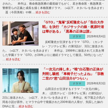
された。 本作は、救命救急医療の最前線でもがく、若き救命医・救急隊員・
警察官らの正義と成長を描く本格医療ドラマ。（※以下、ネタバレを含みます）
遥（今田美桜）や桐 …
続きを読む
「GTO」“鬼塚”反町隆史らが「告白大作
戦」を決行 「カジサックの娘・梶原叶渚
は華がある」「黒幕の正体は誰」
2026年8月4日
ドラマ
反町隆史が主演するドラマ「GTO」（カンテ
レ・フジテレビ系）の第3話が、3日に放送され
た。（※以下、ネタバレを含みます） 本作は、1998年に放送されて人気を博
した学園ドラマ「GTO」が28年ぶりに連続ドラマとして復活。50代になった“
…
続きを読む
「一次元の挿し木」“唯”白石聖の正体が
判明し騒然 「車椅子だったよね」「宗教
二世の“悠”山田涼介がつらい」
2026年8月3日
ドラマ
山田涼介が主演するドラマ「一次元の挿し
木」（読売テレビ・日本テレビ系）の第5話が、
2日に放送された。（※以下、ネタバレを含みます） 本作は、松下龍之介氏の
同名小説が原作。ヒマラヤ山中で発掘された200年前の人骨が、失踪した妹の
DNAと完 …
続きを読む