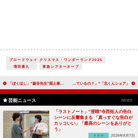
ブロードウェイ クリスマス・ワンダーランド2025
増⽥貴久
東急シアターオーブ
「ぼくほし」“巌谷先生”淵上泰史の最後の言葉に「ボロ泣き」 「すてきな先生」「健治と友達になってほしい」
「北くんシェア」“北くん”岩瀬洋志の不穏な屋上シーンに反響 「“京子”加藤千尋は、秘密を知っているの？」
芸能ニュース
NEWS
「ラストノート」“澄晴”寺西拓人の告白
シーンに反響集まる 「真っすぐな告白が
カッコいい」「最高のシーンをありがと
う」
2026年8月7日
ドラマ