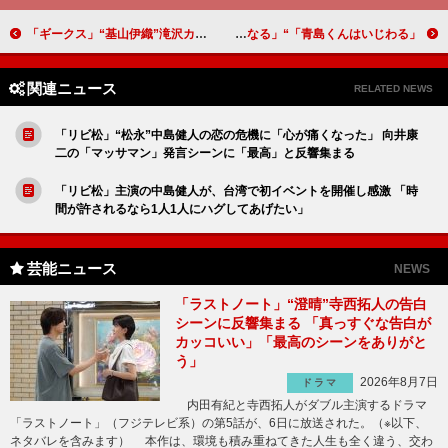
「ギークス」“基山伊織”滝沢カレンの複雑な家庭環境が話題に 「家族が全員ヤバい」「父親はとんだろくでなし」
「青島くんはいじわる」“青島くん”渡辺翔太のおんぶ&床ドンにもん絶 「ずっとキュンキュンできる」「あの終わり方は気になる」
関連ニュース
RELATED NEWS
「リビ松」“松永”中島健人の恋の危機に「心が痛くなった」 向井康
二の「マッサマン」発言シーンに「最高」と反響集まる
「リビ松」主演の中島健人が、台湾で初イベントを開催し感激 「時
間が許されるなら1人1人にハグしてあげたい」
芸能ニュース
NEWS
「ラストノート」“澄晴”寺西拓人の告白
シーンに反響集まる 「真っすぐな告白が
カッコいい」「最高のシーンをありがと
う」
2026年8月7日
ドラマ
内田有紀と寺西拓人がダブル主演するドラマ
「ラストノート」（フジテレビ系）の第5話が、6日に放送された。（※以下、
ネタバレを含みます） 本作は、環境も積み重ねてきた人生も全く違う、交わ