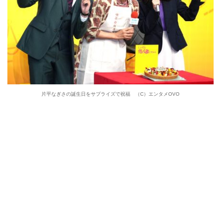
片平なぎさの誕生日をサプライズで祝福 （C）エンタメOVO