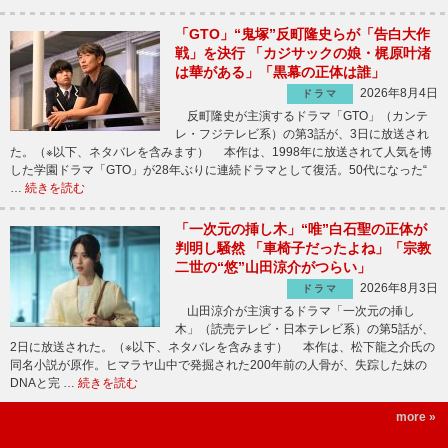
「GTO」“鬼塚”反町隆史らが「告白大作
戦」を決行 「カジサックの娘・梶原叶渚
は華がある」「黒幕の正体は誰」
2026年8月4日
ドラマ
反町隆史が主演するドラマ「GTO」（カンテ
レ・フジテレビ系）の第3話が、3日に放送され
た。（※以下、ネタバレを含みます） 本作は、1998年に放送されて人気を博
した学園ドラマ「GTO」が28年ぶりに連続ドラマとして復活。50代になった“
…
続きを読む
「一次元の挿し木」“唯”白石聖の正体が
判明し騒然 「車椅子だったよね」「宗教
二世の“悠”山田涼介がつらい」
2026年8月3日
ドラマ
山田涼介が主演するドラマ「一次元の挿し
木」（読売テレビ・日本テレビ系）の第5話が、
2日に放送された。（※以下、ネタバレを含みます） 本作は、松下龍之介氏の
同名小説が原作。ヒマラヤ山中で発掘された200年前の人骨が、失踪した妹の
DNAと完 …
続きを読む
more »