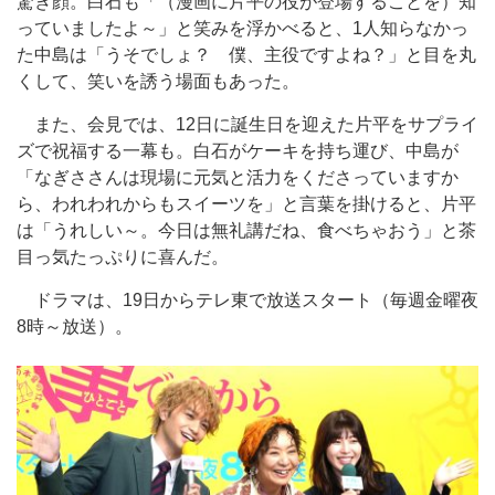
驚き顔。白石も「（漫画に片平の役が登場することを）知
っていましたよ～」と笑みを浮かべると、1人知らなかっ
た中島は「うそでしょ？ 僕、主役ですよね？」と目を丸
くして、笑いを誘う場面もあった。
また、会見では、12日に誕生日を迎えた片平をサプライ
ズで祝福する一幕も。白石がケーキを持ち運び、中島が
「なぎささんは現場に元気と活力をくださっていますか
ら、われわれからもスイーツを」と言葉を掛けると、片平
は「うれしい～。今日は無礼講だね、食べちゃおう」と茶
目っ気たっぷりに喜んだ。
ドラマは、19日からテレ東で放送スタート（毎週金曜夜
8時～放送）。