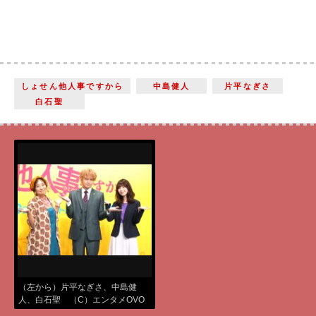
しょせん他人事ですから
中島健人
片平なぎさ
白石聖
（左から）片平なぎさ、中島健
人、白石聖 （C）エンタメOVO