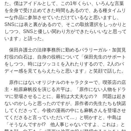
た。僕はアイドルとして、この1年くらい、いろんな言葉
を全身で受け止めてきた時間もあるので、ある種タイムリ
ーな作品に参加させていただけているなと思いますし、
SNSには表と裏があるので、そこの取捨選択をしっかりと
しつつ、SNSと優しい関わり方ができたらいいなと思って
います」と語った。
保田弁護士の法律事務所に勤めるパラリーガル・加賀見
灯役の白石は、自身の役柄について「保田先生のサポート
をしつつ、時にはツッコミを入れたりするので、2人のバ
ディー感を見てもらえたらと思います」と笑顔で話した。
原作にはないオリジナルのキャラクターで、喫茶店の店
主・柏原麻帆役を演じる片平は、「原作にない人物をドラ
マに登場させることに、最初は大丈夫なの？ 問題は起き
ないのかしらと思ったのですが、原作者の先生たちも快諾
してくださって、今後の漫画の中にも麻帆さんを登場させ
てくださると言っていただいて…」と明かすと、中島は
「そうなんですか!? 他人事じゃないですよ、これは」と