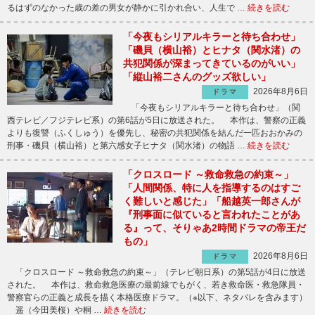
るはずのなかった歳の差の男女が静かに引かれ合い、人生で …
続きを読む
「今夜もシリアルキラーと待ち合わせ」
「磯貝（横山裕）とヒナタ（関水渚）の
共犯関係が深まってきているのがいい」
「縦山裕二さんのグッズ欲しい」
2026年8月6日
ドラマ
「今夜もシリアルキラーと待ち合わせ」（関
西テレビ／フジテレビ系）の第6話が5日に放送された。 本作は、警察の正義
よりも復讐（ふくしゅう）を優先し、秘密の共犯関係を結んだ一匹おおかみの
刑事・磯貝（横山裕）と第六感女子ヒナタ（関水渚）の物語 …
続きを読む
「クロスロード ～救命救急の約束～」
「人間関係、特に人を指導するのはすご
く難しいと感じた」「船越英一郎さんが
『刑事面に似ていると言われたことがあ
る』って、そりゃあ2時間ドラマの帝王だ
もの」
2026年8月6日
ドラマ
「クロスロード ～救命救急の約束～」（テレビ朝日系）の第5話が4日に放送
された。 本作は、救命救急医療の最前線でもがく、若き救命医・救急隊員・
警察官らの正義と成長を描く本格医療ドラマ。（※以下、ネタバレを含みます）
遥（今田美桜）や桐 …
続きを読む