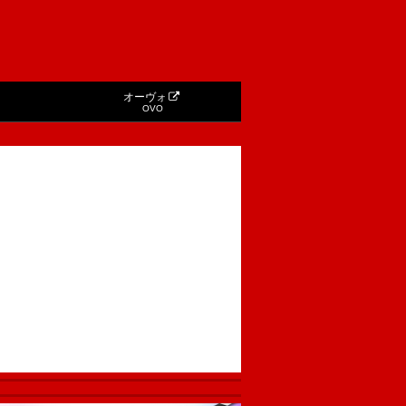
オーヴォ
OVO