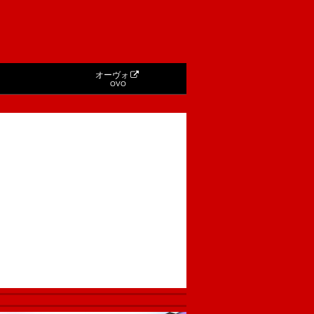
オーヴォ
OVO