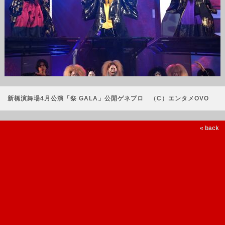
新橋演舞場4月公演「祭 GALA」公開ゲネプロ （C）エンタメOVO
« back