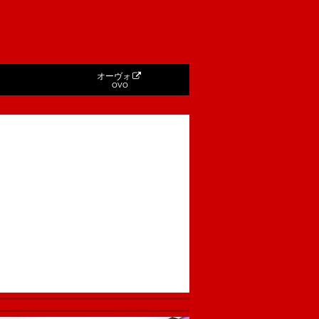
オーヴォ
OVO