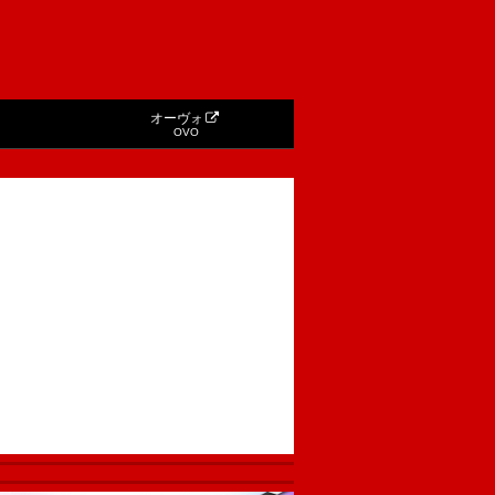
オーヴォ
OVO