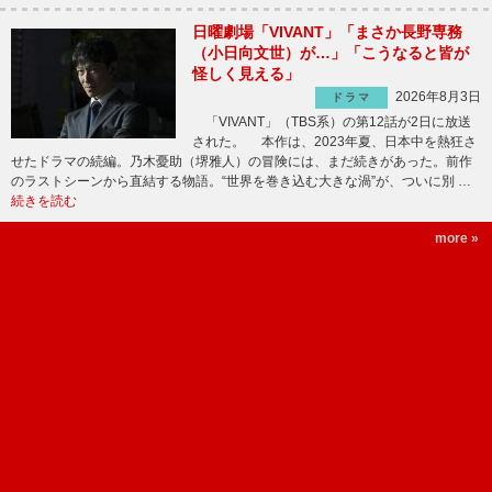
日曜劇場「VIVANT」「まさか長野専務
（小日向文世）が…」「こうなると皆が
怪しく見える」
2026年8月3日
ドラマ
「VIVANT」（TBS系）の第12話が2日に放送
された。 本作は、2023年夏、日本中を熱狂さ
せたドラマの続編。乃木憂助（堺雅人）の冒険には、まだ続きがあった。前作
のラストシーンから直結する物語。“世界を巻き込む大きな渦”が、ついに別 …
続きを読む
more »