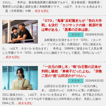
された。 本作は、救命救急医療の最前線でもがく、若き救命医・救急隊員・
警察官らの正義と成長を描く本格医療ドラマ。（※以下、ネタバレを含みます）
遥（今田美桜）や桐 …
続きを読む
「GTO」“鬼塚”反町隆史らが「告白大作
戦」を決行 「カジサックの娘・梶原叶渚
は華がある」「黒幕の正体は誰」
2026年8月4日
ドラマ
反町隆史が主演するドラマ「GTO」（カンテ
レ・フジテレビ系）の第3話が、3日に放送され
た。（※以下、ネタバレを含みます） 本作は、1998年に放送されて人気を博
した学園ドラマ「GTO」が28年ぶりに連続ドラマとして復活。50代になった“
…
続きを読む
「一次元の挿し木」“唯”白石聖の正体が
判明し騒然 「車椅子だったよね」「宗教
二世の“悠”山田涼介がつらい」
2026年8月3日
ドラマ
山田涼介が主演するドラマ「一次元の挿し
木」（読売テレビ・日本テレビ系）の第5話が、
2日に放送された。（※以下、ネタバレを含みます） 本作は、松下龍之介氏の
同名小説が原作。ヒマラヤ山中で発掘された200年前の人骨が、失踪した妹の
DNAと完 …
続きを読む