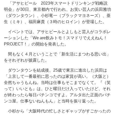
「アサヒビール 2023年スマートドリンキング戦略説
明会」が30日、東京都内で行われ、お笑い芸人の浜田雅功
（ダウンタウン）、小杉竜一（ブラックマヨネーズ）、亜
生（ミキ）、福田麻貴（３時のヒロイン）が登場した。
イベントでは、アサヒビールとよしもと芸人がコラボレ
ーションした「We are飲みトモ！スマドリでええねん！
PROJECT！」の開始を発表した。
間もなく４月ということで「新生活にまつわる思い出」
をそれぞれが披露した。
ダウンタウンを結成後、25歳で東京に進出した浜田は
「上京して一番最初に思ったのは家賃が高い。（大阪と）
全然ちゃうもんね。当時は仕事もそこまでなくて。『（笑
って）いいとも』は、ひと曜日だけ入っていたけど、それ
が終わったら毎日パチンコですよ。アルタ出た正面のパチ
ンコ屋。仕事ないねんもん」と当時を振り返った。
小杉から「大阪時代の忙しさとギャップがすごかったの