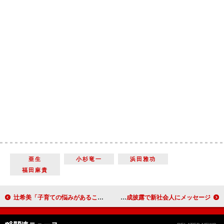
亜生
小杉竜一
浜田雅功
福田麻貴
辻希美「子育ての悩みがあることは幸せ」 育児で心掛けていることは「周りと比べないこと」
横浜流星「人生は一度きり。後悔のないように過ごして」 映画『ヴィレッジ』完成披露で新社会人にメッセージ