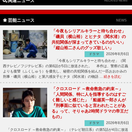
関連ニュース
RELATED NEWS
芸能ニュース
NEWS
「今夜もシリアルキラーと待ち合わせ」
「磯貝（横山裕）とヒナタ（関水渚）の
共犯関係が深まってきているのがいい」
「縦山裕二さんのグッズ欲しい」
2026年8月6日
ドラマ
「今夜もシリアルキラーと待ち合わせ」（関
西テレビ／フジテレビ系）の第6話が5日に放送された。 本作は、警察の正義
よりも復讐（ふくしゅう）を優先し、秘密の共犯関係を結んだ一匹おおかみの
刑事・磯貝（横山裕）と第六感女子ヒナタ（関水渚）の物語 …
続きを読む
「クロスロード ～救命救急の約束～」
「人間関係、特に人を指導するのはすご
く難しいと感じた」「船越英一郎さんが
『刑事面に似ていると言われたことがあ
る』って、そりゃあ2時間ドラマの帝王だ
もの」
2026年8月6日
ドラマ
「クロスロード ～救命救急の約束～」（テレビ朝日系）の第5話が4日に放送