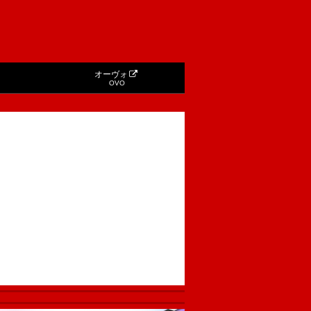
オーヴォ
OVO