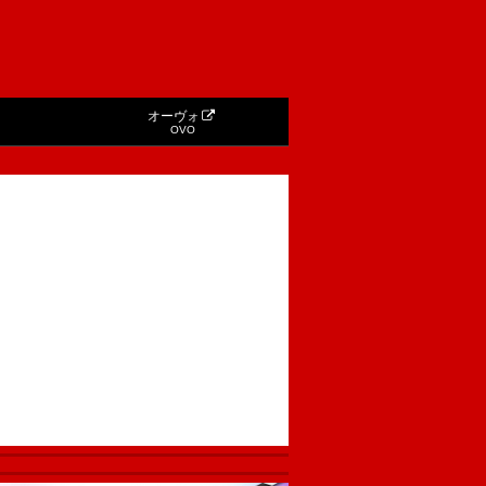
オーヴォ
OVO