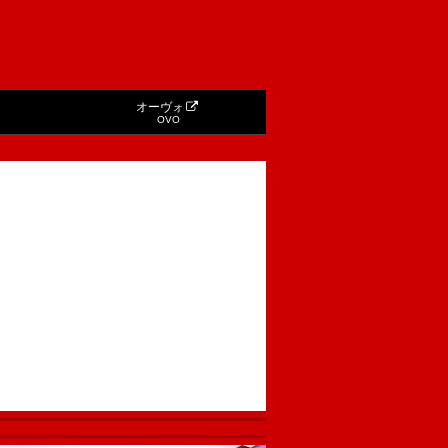
オーヴォ
OVO