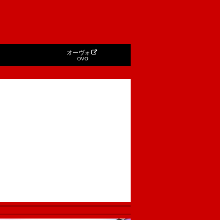
オーヴォ
OVO