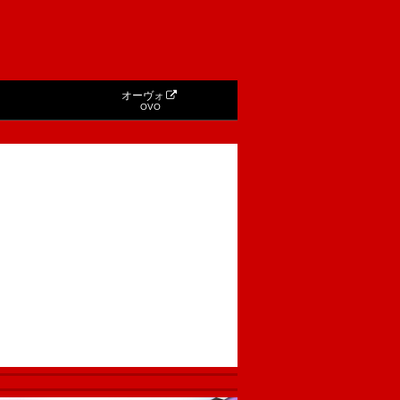
オーヴォ
OVO