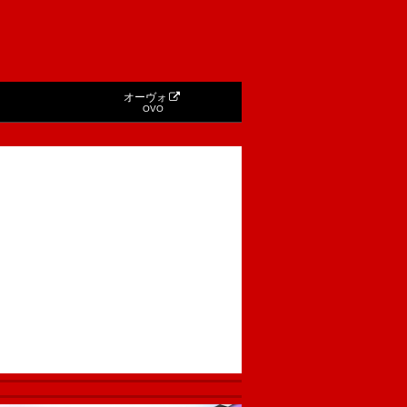
オーヴォ
OVO