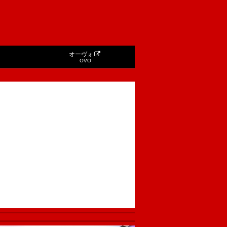
オーヴォ
OVO