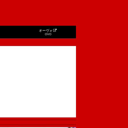
オーヴォ
OVO